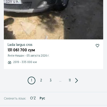
Lada largus cros
131 061 700 сум
Янги-Нишан
-
05 августа 2026 г.
2019 - 335 000 км
1
2
3
...
11
O'Z
Рус
Сменить язык: