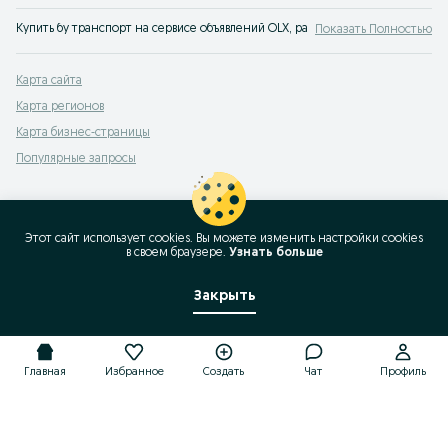
Купить бу транспорт на сервисе объявлений OLX, раньше Torg Янги-Нишан. 
Показать Полностью
Карта сайта
Карта регионов
Карта бизнес-страницы
Популярные запросы
Этот сайт использует cookies. Вы можете изменить настройки cookies
в своeм браузере.
Узнать больше
Закрыть
Главная
Избранное
Создать
Чат
Профиль