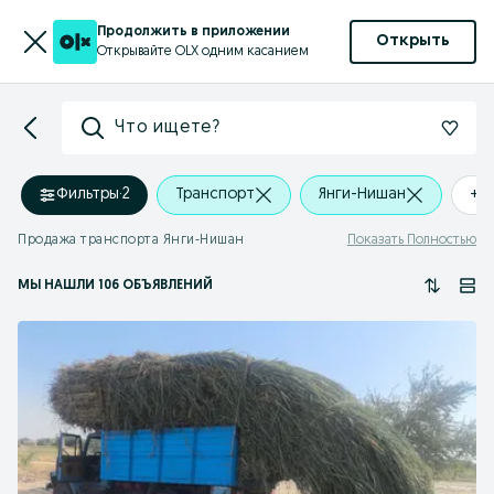
Продолжить в приложении
Открыть
Открывайте OLX одним касанием
Что ищете?
Фильтры
·
2
Транспорт
Янги-Нишан
+0
Продажа транспорта Янги-Нишан
Показать Полностью
МЫ НАШЛИ 106 ОБЪЯВЛЕНИЙ