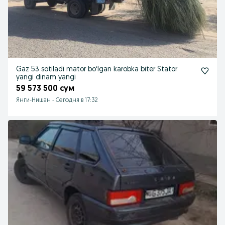
Gaz 53 sotiladi mator boʻlgan karobka biter Stator
yangi dinam yangi
59 573 500 сум
Янги-Нишан
-
Сегодня в 17:32