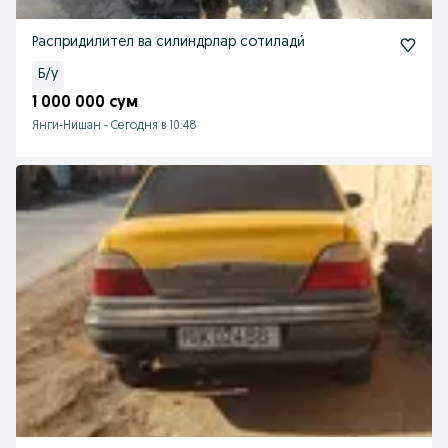
Распридилител ва силиндрлар сотилади́
Б/у
1 000 000 сум
Янги-Нишан
-
Сегодня в 10:48