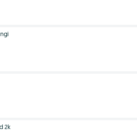
angi
d 2k