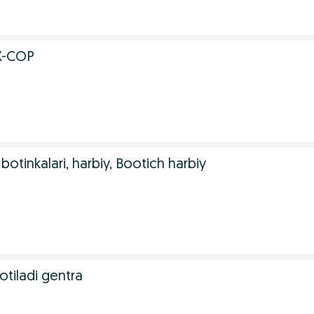
X-COP
otinkalari, harbiy, Bootich harbiy
otiladi gentra