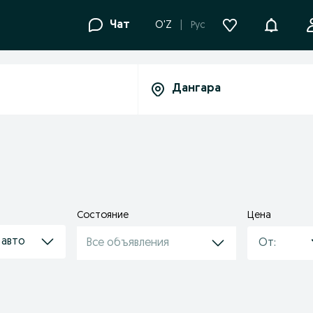
Уведомле
Чат
O'Z
Рус
Состояние
Цена
 авто
Все объявления