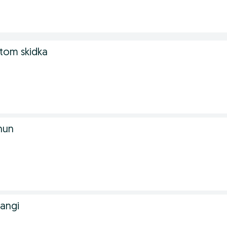
ptom skidka
chun
yangi