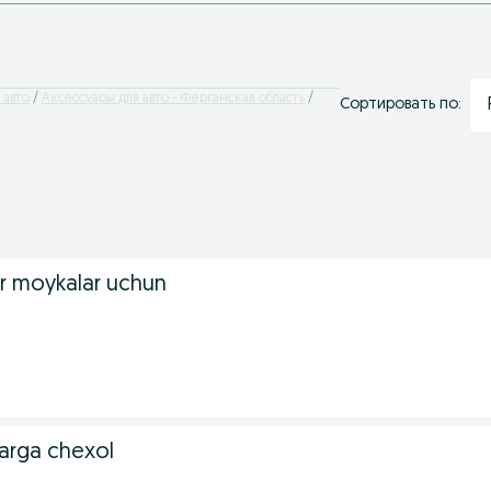
 авто
Аксессуары для авто - Ферганская область
Сортировать по:
ar moykalar uchun
arga chexol