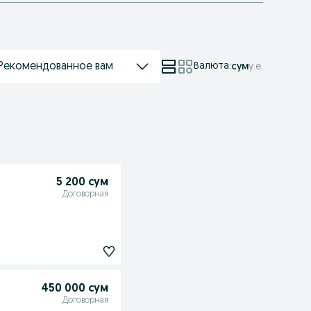
Рекомендованное вам
Валюта
:
сум
у.е.
5 200 сум
Договорная
450 000 сум
Договорная