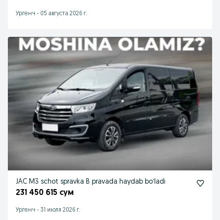
Ургенч
-
05 августа 2026 г.
JAC M3 schot spravka B pravada haydab boʻladi
231 450 615 сум
Ургенч
-
31 июля 2026 г.