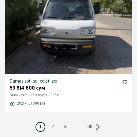
Damas sotiladi xolati zor
53 814 600 сум
Газалкент
-
05 августа 2026 г.
2021 - 101 000 км
1
2
3
...
100