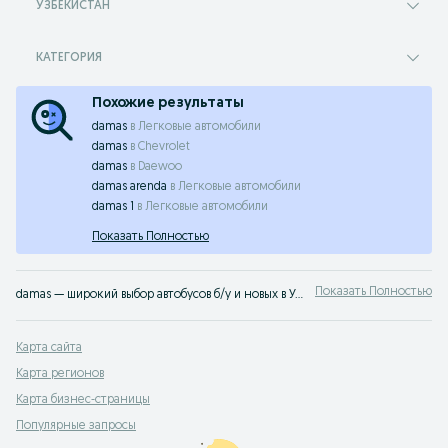
УЗБЕКИСТАН
КАТЕГОРИЯ
Похожие результаты
damas
в
Легковые автомобили
damas
в
Chevrolet
damas
в
Daewoo
damas arenda
в
Легковые автомобили
damas 1
в
Легковые автомобили
Показать Полностью
Показать Полностью
damas — широкий выбор автобусов б/у и новых в Узбекистане ✔️ Отличные цены и предложения ⭐ Найдите или разместите объявление на OLX.uz
Карта сайта
Карта регионов
Карта бизнес-страницы
Популярные запросы