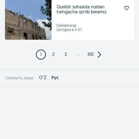
Qurilish sohasida noldan
tomgacha qoʻrib beramiz
Самарканд
Сегодня в 11:07
1
2
3
...
100
O'Z
Рус
Сменить язык: