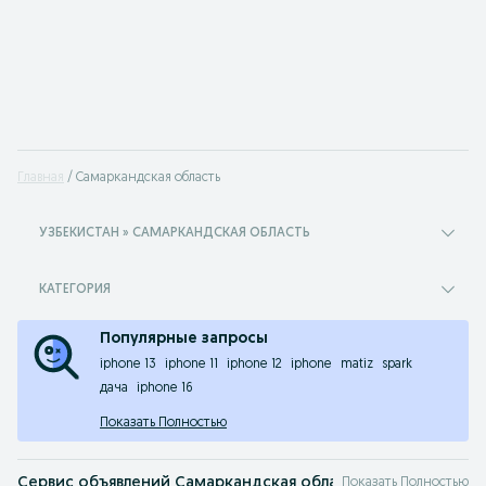
Главная
Самаркандская область
УЗБЕКИСТАН » САМАРКАНДСКАЯ ОБЛАСТЬ
КАТЕГОРИЯ
Популярные запросы
iphone 13
iphone 11
iphone 12
iphone
matiz
spark
дача
iphone 16
Показать Полностью
Сервис объявлений Самаркандская область
Показать Полностью