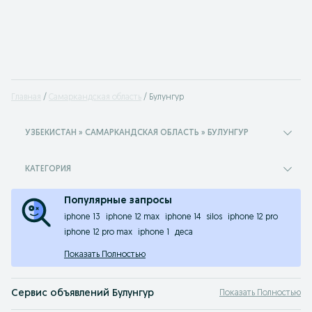
Главная
Самаркандская область
Булунгур
УЗБЕКИСТАН » САМАРКАНДСКАЯ ОБЛАСТЬ » БУЛУНГУР
КАТЕГОРИЯ
Популярные запросы
iphone 13
iphone 12 max
iphone 14
silos
iphone 12 pro
iphone 12 pro max
iphone 1
деса
Показать Полностью
Сервис объявлений Булунгур
Показать Полностью