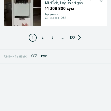
MildRich, 1 oy ishlatilgan
14 308 800 сум
Булунгур
Сегодня в 10:52
1
2
3
...
100
O'Z
Рус
Сменить язык: