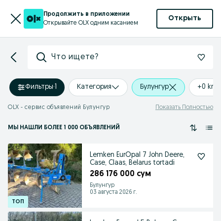
Продолжить в приложении
Открыть
Открывайте OLX одним касанием
Что ищете?
Фильтры
·
1
Категория
Булунгур
+0 km
OLX - сервис объявлений Булунгур
Показать Полностью
МЫ НАШЛИ
БОЛЕЕ
1 000 ОБЪЯВЛЕНИЙ
Lemken EurOpal 7 John Deere,
Case, Claas, Belarus tortadi
286 176 000 сум
Булунгур
03 августа 2026 г.