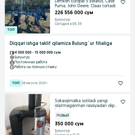
Lemken Europal 5 Belarus, Case
Puma, John Deere, Claas tortadi
226 556 000 сум
Булунгур
Сегодня в 06:39
Diqqat ishga taklif qilamiza Bulung`ur filialiga
4 000 000 - 15 000 000 сум
Булунгур
Постоянная работа
Работа на полную ставку
08 августа 2026 г.
Sokavijimalka sotiladi yangi
islatmaganman rassiyadan olip
kelganman
Новый
350 000 сум
Булунгур