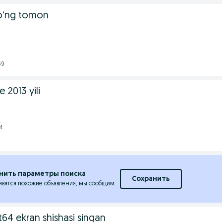
 oʻng tomon
39
 2013 yili
4
нить параметры поиска
Сохранить
явятся похожие объявления, мы сообщим.
4 ekran shishasi singan