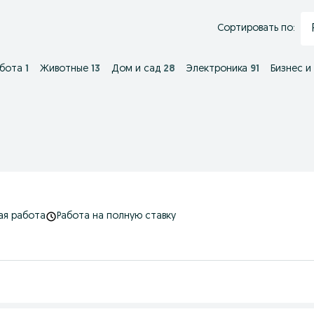
Сортировать по:
абота
1
Животные
13
Дом и сад
28
Электроника
91
Бизнес и
ая работа
Работа на полную ставку