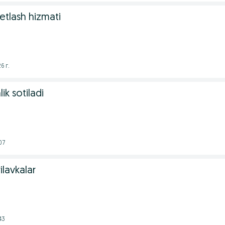
etlash hizmati
6 г.
ik sotiladi
07
ilavkalar
43