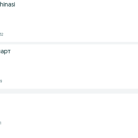
hinasi
32
март
49
1