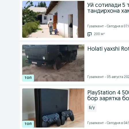
Уй сотилади 5 
тандирхона х
Гузалкент - Сегодня в 07:
200 м²
Holati yaxshi Ro
Гузалкент - 05 августа 202
PlayStation 4 
бор зарятка бо
Б/у
Гузалкент - Сегодня в 04: