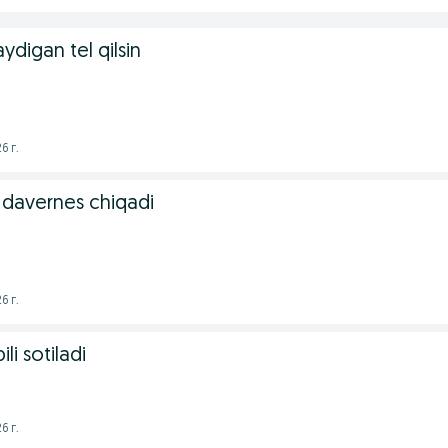
aydigan tel qilsin
6 г.
 davernes chiqadi
6 г.
i sotiladi
6 г.