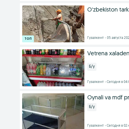
Oʻzbekiston tark
Гузалкент - 05 августа 202
Vetrena xaladenl
Б/у
Гузалкент - Сегодня в 04:
Oynali va mdf pr
Б/у
Гузалкент - Сегодня в 02: