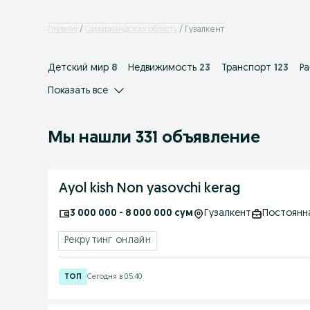
Главная
Самаркандская область
Гузалкент
Детский мир
8
Недвижимость
23
Транспорт
123
Р
Показать все
Мы нашли 331 объявление
Ayol kish Non yasovchi kerag
3 000 000 - 8 000 000 сум
Гузалкент
Постоянн
Рекрутинг онлайн
Сегодня в 05:40