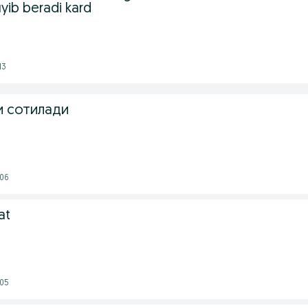
yib beradi kard
13
 сотилади
:06
at
:05