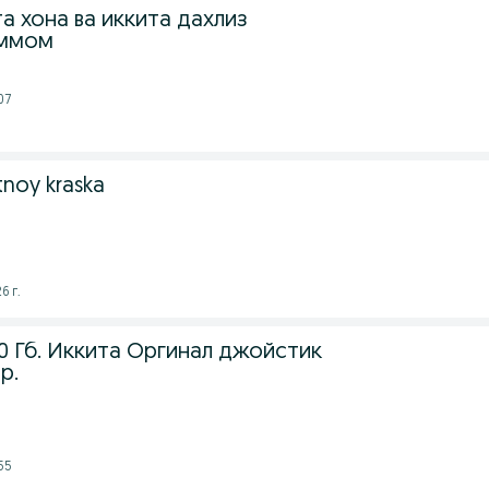
та хона ва иккита дахлиз
аммом
07
tnoy kraska
6 г.
500 Гб. Иккита Оргинал джойстик
р.
55