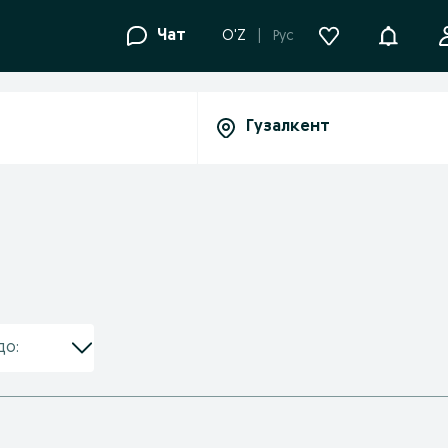
Уведомле
Чат
O'Z
Рус