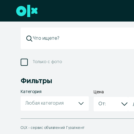
Перейти к нижнему колонтитулу
Только с фото
Фильтры
Категория
Цена
Любая категория
OLX - сервис объявлений Гузалкент