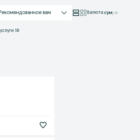
Рекомендованное вам
Валюта
:
сум
у.е.
 услуги
10