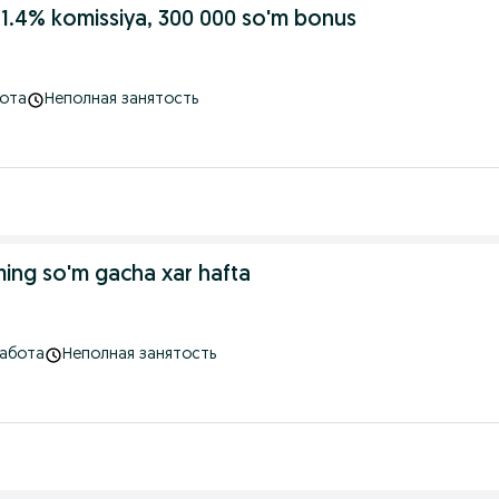
1.4% komissiya, 300 000 so'm bonus
бота
Неполная занятость
ing so'm gacha xar hafta
работа
Неполная занятость