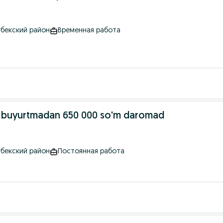
гбекский район
Временная работа
4 ta buyurtmadan 650 000 so'm daromad
гбекский район
Постоянная работа