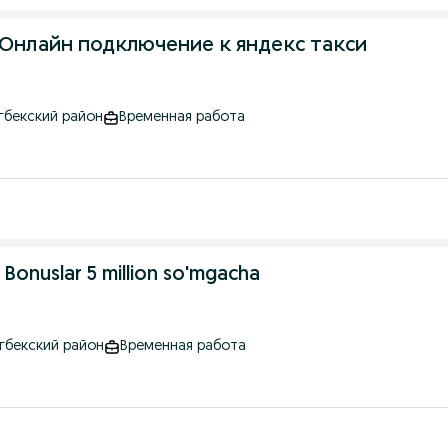
h / Онлайн подключение к яндекс такси
гбекский район
Временная работа
 Bonuslar 5 million so'mgacha
угбекский район
Временная работа