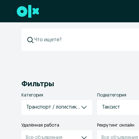
Перейти к нижнему колонтитулу
Фильтры
Категория
Подкатегория
Транспорт / логистика / склад
Таксист
Удалённая работа
Рекрутинг онлайн
Все объявления
Все объявления