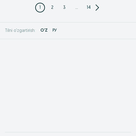
1
2
3
...
14
O'Z
РУ
Tilni o'zgartirish: