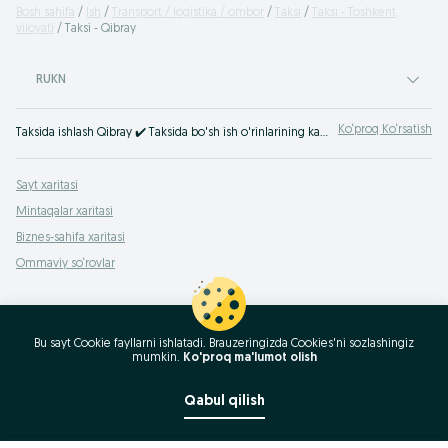
Bosh sahifa
Ish
Transport / logistika / ombor
Taksi
Taksi - Toshkent
viloyati
Taksi - Qibray
RUKN
Ko‘proq Ko‘rsatish
Taksida ishlash Qibray ✔️️️ Taksida bo'sh ish o'rinlarining katta tanlovi ✔️️ turli xizmatlarda ✔️️️shaxsiy avtomobilda ✔️️️ vtomobil kompaniyasida ⮞⮞ OLX.uz
Sayt xaritasi
Mintaqalar xaritasi
Biznes-sahifa xaritasi
Ommaviy so‘rovlar
Bu sayt Cookie fayllarni ishlatadi. Brauzeringizda Cookies'ni sozlashingiz
mumkin.
Ko'proq ma'lumot olish
Qabul qilish