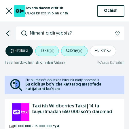
Ilovada davom ettirish
Ochish
OLXga bir bosish bilan kirish
Nimani qidiryapsiz?
Filtrlar
·
2
Taksi
Qibray
+0 km
Taksi haydovchisi ish o'rinlari Qibray
Ko‘proq Ko‘rsatish
Biz bu masofa doirasida biror bir natija topmadik.
Bu qidiruv bo’yicha kattaroq masofada
natijalarni ko’rish:
Taxi ish Wildberries Taksi | 14 ta
buyurtmadan 650 000 so'm daromad
10 000 000 - 15 000 000 сум