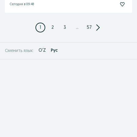
Сегодня в 09:48
1
2
3
...
57
O'Z
Рус
Сменить язык: