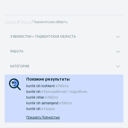
Главная
Работа
Ташкентская область
УЗБЕКИСТАН » ТАШКЕНТСКАЯ ОБЛАСТЬ
РАБОТА
КАТЕГОРИЯ
Похожие результаты
kunlik ish toshkent
в
Работа
kunlik ish
в
Разнорабочий / подсобник
kunlik ishlar
в
Работа
kunlik ish samarqand
в
Работа
kunlik ish
в
Курьер
Показать Полностью