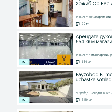
Хожиб Ор Рес
Ташкент, Яккасарайский р
90 м²
Арендага дукон
664 кв.м магаз
Ташкент, Чиланзарский ра
664 м²
Fayzobod Bilimd
uchastka sotilad
Мирабад - Сегодня в 16:5
5.50 м²