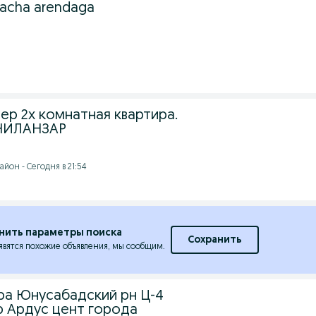
acha arendaga
ер 2х комнатная квартира.
 ЧИЛАНЗАР
йон - Сегодня в 21:54
нить параметры поиска
Сохранить
явятся похожие объявления, мы сообщим.
ра Юнусабадский рн Ц-4
р Ардус цент города