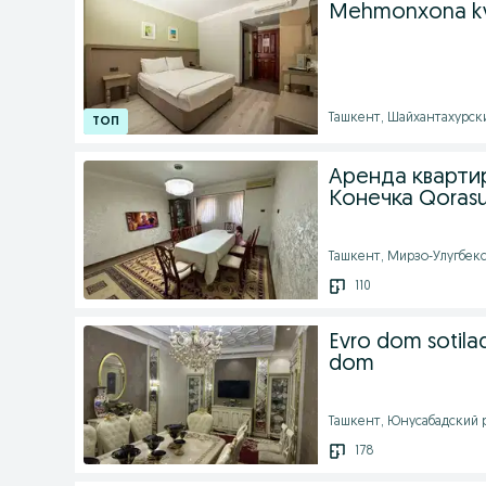
Mehmonxona kvar
Ташкент, Шайхантахурский
Аренда кварти
Конечка Qorasu
Ташкент, Мирзо-Улугбекск
110
Evro dom sotilad
dom
Ташкент, Юнусабадский ра
178