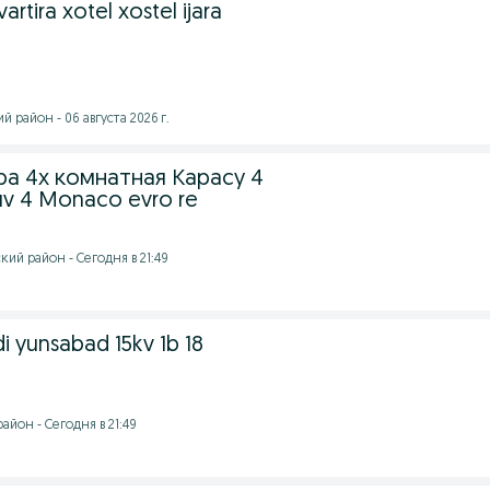
tira xotel xostel ijara
 район - 06 августа 2026 г.
ра 4х комнатная Карасу 4
v 4 Monaco evro re
ий район - Сегодня в 21:49
i yunsabad 15kv 1b 18
йон - Сегодня в 21:49