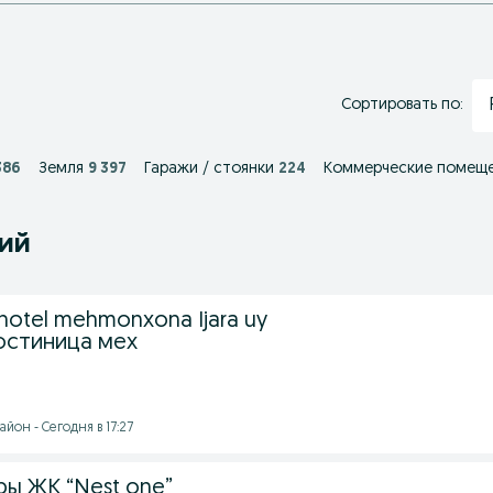
Сортировать по:
386
Земля
9 397
Гаражи / стоянки
224
Коммерческие помещ
ний
️ hotel mehmonxona Ijara uy
гостиница мех
йон - Сегодня в 17:27
ры ЖК “Nest one”