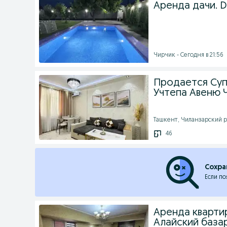
Аренда дачи. D
Чирчик - Сегодня в 21:56
Продается Суп
Учтепа Авеню
Ташкент, Чиланзарский ра
46
Сохра
Если по
Аренда кварти
Алайский база