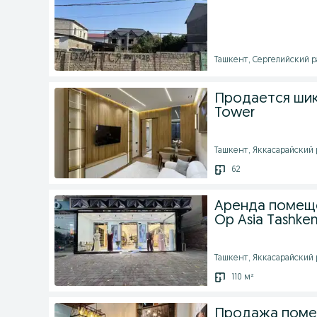
Ташкент, Сергелийский ра
Продается шик
Tower
Ташкент, Яккасарайский р
62
Аренда помеще
Ор Asia Tashken
Ташкент, Яккасарайский р
110 м²
Продажа помещ