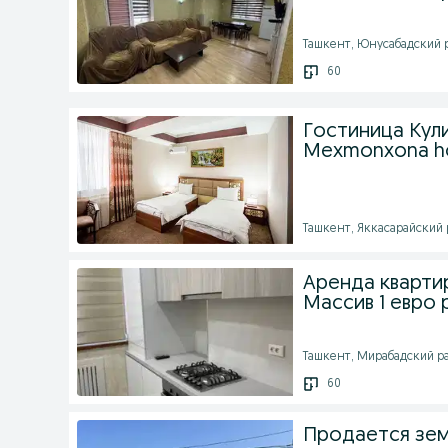
Ташкент, Юнусабадский ра
60
Гостиница Кули
Mexmonxona ho
Ташкент, Яккасарайский р
Аренда кварти
Массив 1 евро 
Ташкент, Мирабадский рай
60
Продается зем