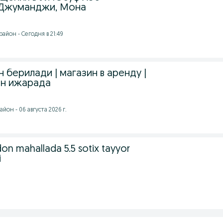
 Джуманджи, Мона
айон - Сегодня в 21:49
 берилади | магазин в аренду |
ин ижарада
йон - 06 августа 2026 г.
on mahallada 5.5 sotix tayyor
i
9