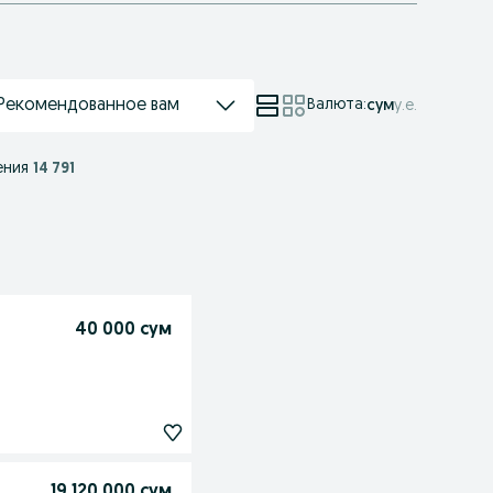
Рекомендованное вам
Валюта
:
сум
у.е.
ения
14 791
40 000 сум
19 120 000 сум