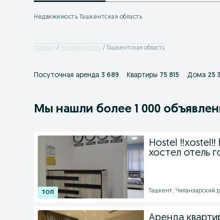
Недвижимость Ташкентская область
Главная
Недвижимость
Ташкентская область
Посуточная аренда
3 689
Квартиры
75 815
Дома
25 
Мы нашли
более
1 000 объявле
Hostel ‼️xostel‼
хостел отель 
Ташкент, Чиланзарский ра
Аренда кварти