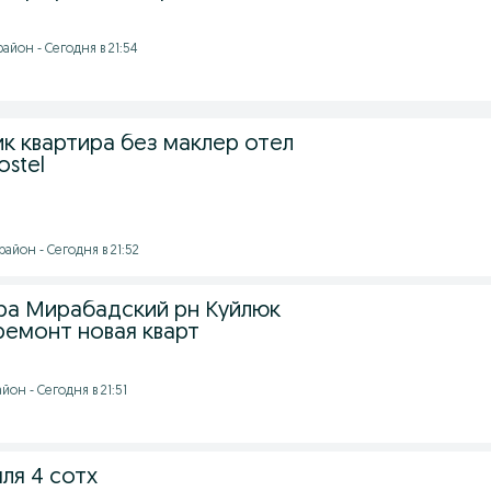
йон - Сегодня в 21:54
к квартира без маклер отел
stel
айон - Сегодня в 21:52
ра Мирабадский рн Куйлюк
ремонт новая кварт
он - Сегодня в 21:51
ля 4 сотх