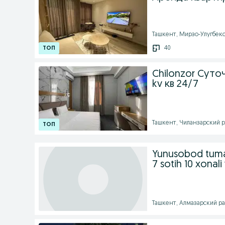
Ташкент, Мирзо-Улугбекск
40
Chilonzor Суто
kv кв 24/7
Ташкент, Чиланзарский ра
Yunusobod tuma
7 sotih 10 xonali 
Ташкент, Алмазарский рай