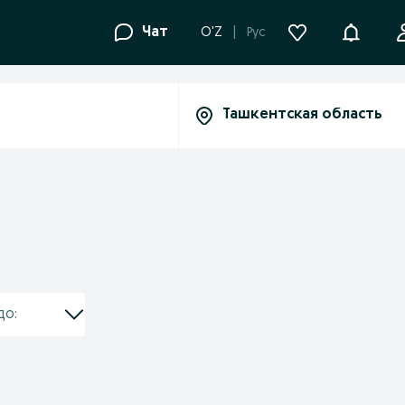
Уведомле
Чат
O'Z
Рус