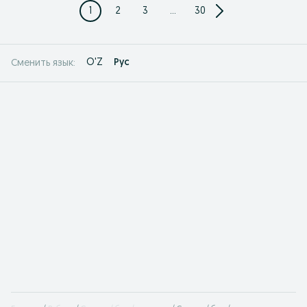
1
2
3
...
30
O'Z
Рус
Сменить язык: