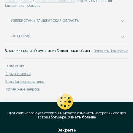
Главная
Работа
Сервис / быт / клининг
Сервис / быт / клининг -
Ташкентская область
УЗБЕКИСТАН » ТАШКЕНТСКАЯ ОБЛАСТЬ
КАТЕГОРИЯ
Вакансии сферы обслуживания Ташкентская область: найти работу или разм
Показать Полностью
Карта сайта
Карта регионов
Карта бизнес-страницы
Популярные запросы
Этот сайт использует cookies. Вы можете изменить настройки cookies
в своeм браузере.
Узнать больше
Закрыть