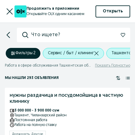
Продолжить в приложении
Открыть
Открывайте OLX одним касанием
Что ищете?
Фильтры
·
2
Сервис / быт / клининг
Ташкентска
Работа в сфере обслуживания Ташкентская область
Показать Полностью
МЫ НАШЛИ 293 ОБЪЯВЛЕНИЯ
нужны раздачица и посудомойшица в частную
клинику
3 000 000 - 3 900 000 сум
Ташкент
, Чиланзарский район
Постоянная работа
Работа на полную ставку
Должность: Другое