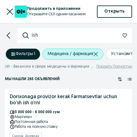
Продолжить в приложении
Открыть
Открывайте OLX одним касанием
ish
Фильтры
·
1
Медицина / фармация
Установить
ish - Вакансии в сфере медицины и фармации в Узбекистане
Показать Полностью
МЫ НАШЛИ 265 ОБЪЯВЛЕНИЙ
Dorixonaga provizor kerak Farmatsevtlar uchun
bo’sh ish o’rni
3 000 000 - 6 000 000 сум
Маргилан
Постоянная работа
Работа на полную ставку
Смена: Дневная