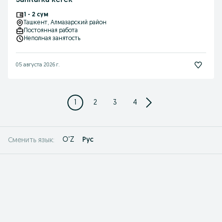
Sanitarka kerek
1 - 2 сум
Ташкент
, Алмазарский район
Постоянная работа
Неполная занятость
05 августа 2026 г.
1
2
3
4
O'Z
Рус
Сменить язык: