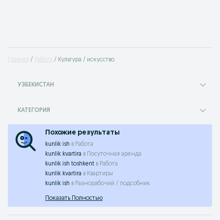
Главная
Работа
Культура / искусство
УЗБЕКИСТАН
КАТЕГОРИЯ
Похожие результаты
kunlik ish
в
Работа
kunlik kvartira
в
Посуточная аренда
kunlik ish toshkent
в
Работа
kunlik kvartira
в
Квартиры
kunlik ish
в
Разнорабочий / подсобник
Показать Полностью