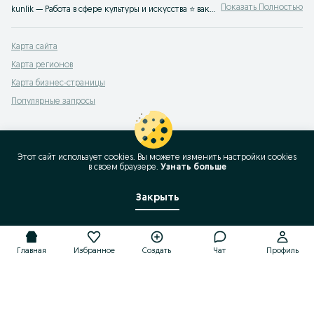
Показать Полностью
kunlik — Работа в сфере культуры и искусства ⭐ вакансии для творческих специалистов ⚡ выгодные условия ✔️ предложения от прямых работодателей по всему Узбекистану на OLX.uz
Карта сайта
Карта регионов
Карта бизнес-страницы
Популярные запросы
Этот сайт использует cookies. Вы можете изменить настройки cookies
в своeм браузере.
Узнать больше
Закрыть
Главная
Избранное
Создать
Чат
Профиль