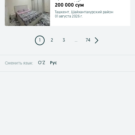
квартира.Ибинсинода
200 000 сум
Ташкент, Шайхантахурский район
01 августа 2026 г.
1
2
3
...
74
O'Z
Рус
Сменить язык: