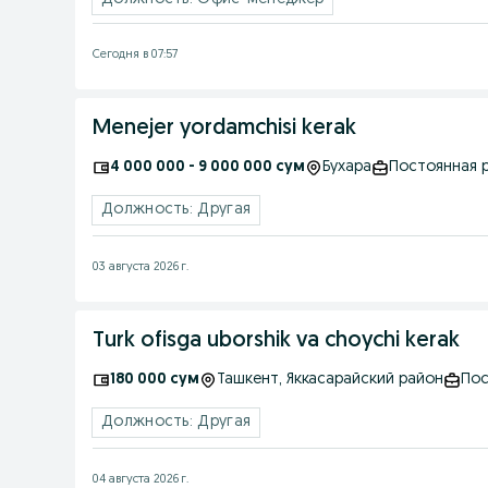
Сегодня в 07:57
Menejer yordamchisi kerak
4 000 000 - 9 000 000 сум
Бухара
Постоянная 
Должность: Другая
03 августа 2026 г.
Turk ofisga uborshik va choychi kerak
180 000 сум
Ташкент
, Яккасарайский район
Пос
Должность: Другая
04 августа 2026 г.