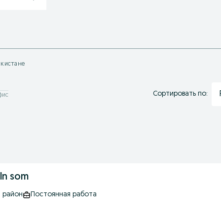
бекистане
Сортировать по:
фис
mln som
й район
Постоянная работа