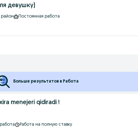
ля девушку)
й район
Постоянная работа
Больше результатов в Работа
xira menejeri qidiradi !
 работа
Работа на полную ставку