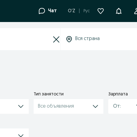
Уведомле
Чат
O'Z
Рус
Тип занятости
Зарплата
фис
Все объявления