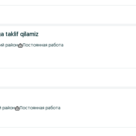
a taklif qilamiz
кий район
Постоянная работа
й район
Постоянная работа