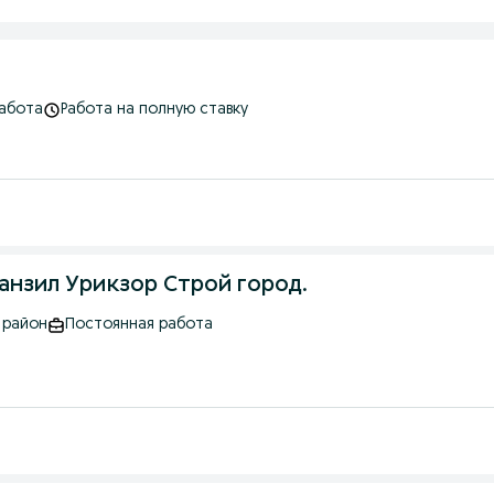
абота
Работа на полную ставку
Манзил Урикзор Строй город.
 район
Постоянная работа