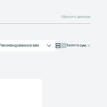
Сбросить фильтры
Рекомендованное вам
Валюта
:
сум
у.е.