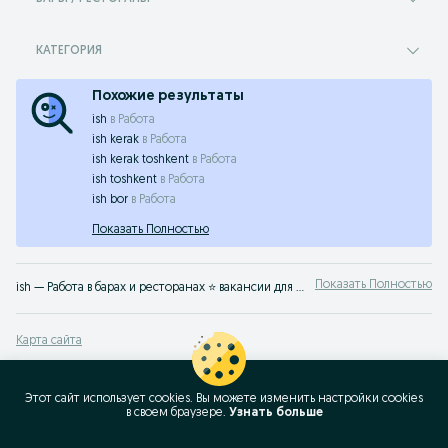
КАТЕГОРИЯ
Похожие результаты
ish
в
Работа
ish kerak
в
Работа
ish kerak toshkent
в
Работа
ish toshkent
в
Работа
ish bor
в
Работа
Показать Полностью
Показать Полностью
ish — Работа в барах и ресторанах ⭐ вакансии для поваров, официантов и администраторов ⚡ удобный график ✔️ прямые работодатели по всему Узбекистану на OLX.uz
Карта сайта
Карта регионов
Карта бизнес-страницы
Этот сайт использует cookies. Вы можете изменить настройки cookies
в своeм браузере.
Узнать больше
Популярные запросы