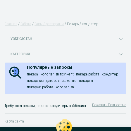
Главная
Работа
Бары / рестораны
Пекарь / кондитер
УЗБЕКИСТАН
КАТЕГОРИЯ
Популярные запросы
пекарь
konditer ish toshkent
пекарь работа
кондитер
пекарь кондитерь в ташкенте
пекарня
пекарни работа
konditer ish
Показать Полностью
Требуются пекари, пекари-кондитеры в Узбекистане ✔️ Множество предложений ✔️ Постоянная и сезонная работа ⭐ Лучшие работодатели ⮞⮞ OLX.uz!
Карта сайта
Карта регионов