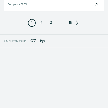
Сегодня в 08:03
1
2
3
...
16
O'Z
Рус
Сменить язык: