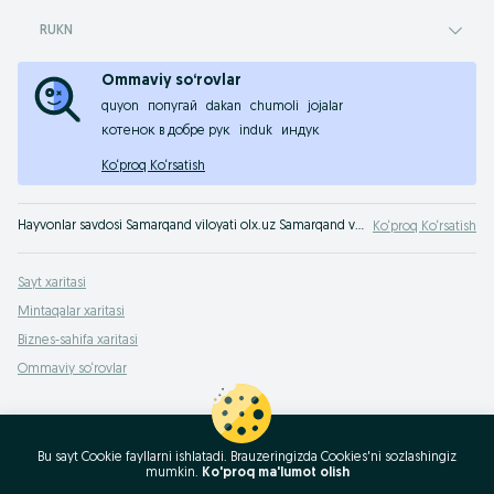
RUKN
Ommaviy so‘rovlar
quyon
попугай
dakan
chumoli
jojalar
котенок в добре рук
induk
индук
Ko‘proq Ko‘rsatish
Hayvonlar savdosi Samarqand viloyati olx.uz Samarqand viloyati e‘lonlar taxtasida. Yangi do‘st ortir! Uy hayvonini olx.uzda xarid qil!
Ko‘proq Ko‘rsatish
Sayt xaritasi
Mintaqalar xaritasi
Biznes-sahifa xaritasi
Ommaviy so‘rovlar
Bu sayt Cookie fayllarni ishlatadi. Brauzeringizda Cookies'ni sozlashingiz
mumkin.
Ko'proq ma'lumot olish