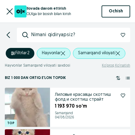
Ilovada davom ettirish
Ochish
OLXga bir bosish bilan kirish
Nimani qidiryapsiz?
Filtrlar
·
2
Hayvonlar
Samarqand viloyati
Hayvonlar Samarqand viloyati savdosi
Ko‘proq Ko‘rsatish
BIZ 1 000
DAN ORTIQ
E'LON TOPDIK
Лиловые красавцы скоттиш
фолд и скоттиш страйт
1 193 970 so’m
Samarqand
04/08/2026