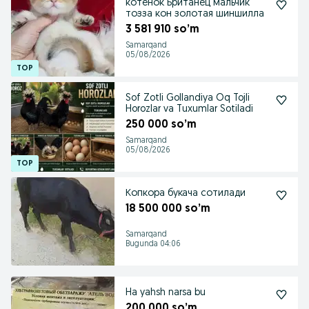
котенок Британец мальчик
тозза кон золотая шиншилла
3 581 910 so’m
Samarqand
05/08/2026
Sof Zotli Gollandiya Oq Tojli
Horozlar va Tuxumlar Sotiladi
250 000 so’m
Samarqand
05/08/2026
Копкора букача сотилади
18 500 000 so’m
Samarqand
Bugunda 04:06
Ha yahsh narsa bu
200 000 so’m