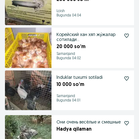
Loish
Bugunda 04:04
Корейский хан хяп жу́жалар
сотилади...
20 000 so’m
Samarqand
Bugunda 04:02
Induklar tuxumi sotiladi
10 000 so’m
Samarqand
Bugunda 04:01
Они очень весёлые и смешные
Hadya qilaman