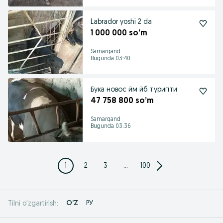
Labrador yoshi 2 da
1 000 000 so’m
Samarqand
Bugunda 03:40
Бука новос йм йб турипти
47 758 800 so’m
Samarqand
Bugunda 03:36
1
2
3
...
100
O'Z
РУ
Tilni o'zgartirish: