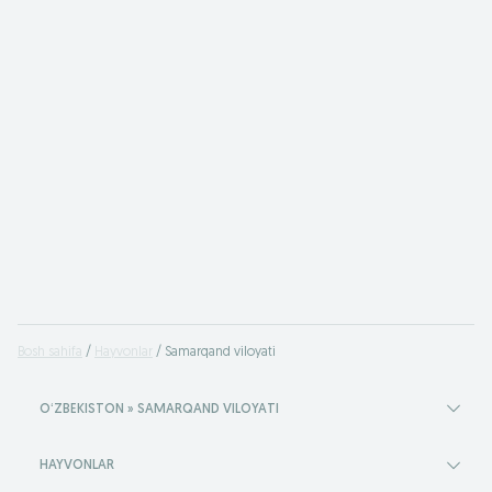
Bosh sahifa
Hayvonlar
Samarqand viloyati
OʻZBEKISTON » SAMARQAND VILOYATI
HAYVONLAR