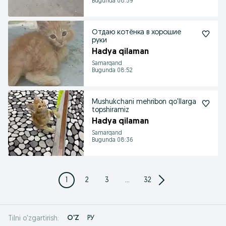
Bugunda 08:59
Отдаю котёнка в хорошие
руки
Hadya qilaman
Samarqand
Bugunda 08:52
Mushukchani mehribon qo’llarga
topshiramiz
Hadya qilaman
Samarqand
Bugunda 08:36
1
2
3
...
32
O'Z
РУ
Tilni o'zgartirish: