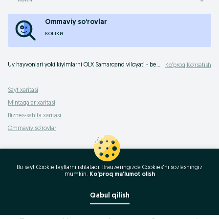
RUKN
Ommaviy so‘rovlar
кошки
Uy hayvonlari yoki kiyimlarni OLX Samarqand viloyati - bepul e‘lonlar sayti Samarqand viloyati orqali bepul berib yuborish mumkin. Eng yaxshi takliflar sizni OLXda kutmoqda!
Ko‘proq Ko‘rsatish
Sayt xaritasi
Mintaqalar xaritasi
Biznes-sahifa xaritasi
Ommaviy so‘rovlar
Bu sayt Cookie fayllarni ishlatadi. Brauzeringizda Cookies'ni sozlashingiz
mumkin.
Ko'proq ma'lumot olish
Qabul qilish