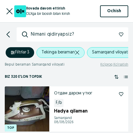
Ilovada davom ettirish
Ochish
OLXga bir bosish bilan kirish
Nimani qidiryapsiz?
Filtrlar
·
3
Tekinga beraman
Samarqand viloyati
Bepul beraman Samarqand viloyati
Ko‘proq Ko‘rsatish
BIZ 320 E'LON TOPDIK
Отдам даром утюг
F/b
Hadya qilaman
Samarqand
08/08/2026