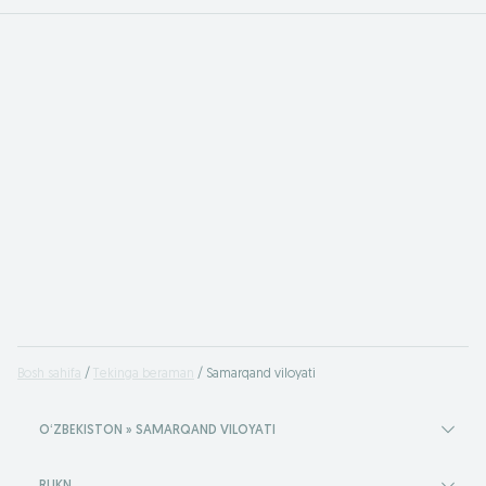
Bosh sahifa
Tekinga beraman
Samarqand viloyati
OʻZBEKISTON » SAMARQAND VILOYATI