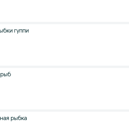
ыбки гуппи
 рыб
рная рыбка