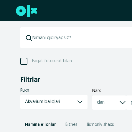
Futerga oʻtish
Faqat fotosurat bilan
Filtrlar
Rukn
Narx
Akvarium baliqlari
Hamma e'lonlar
Biznes
Jismoniy shaxs