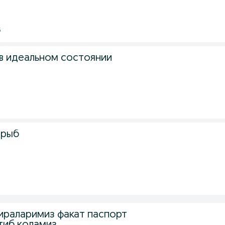
6
 в идеальном состоянии
 рыб
тираларимиз факат паспорт