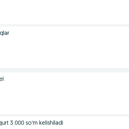
qlar
el
urt 3 000 soʻm kelishiladi