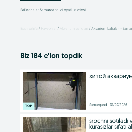
Baliqchalar Samarqand viloyati savdosi
Bosh sahifa
Hayvonlar
Akvarium baliqlari
Akvarium baliqlari - Samar
Biz 184 e'lon topdik
хитой аквариу
Samarqand - 31/07/2026
srochni sotiladi
kurasizlar sifati a