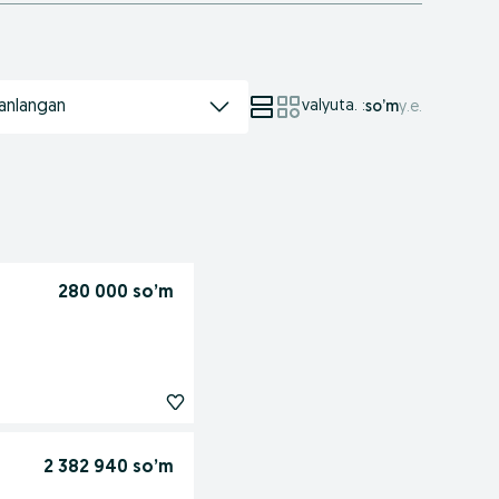
anlangan
valyuta.
:
so’m
у.е.
280 000 so’m
2 382 940 so’m