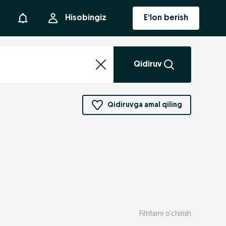
Bildirishnoma
Hisobingiz
E‘lon berish
Qidiruv
Qidiruvga amal qiling
Filtrlarni o’chirish