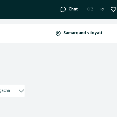
Chat
O'Z
РУ