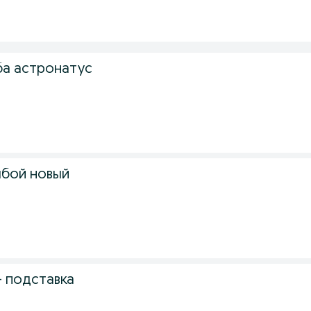
а астронатус
мбой новый
+ подставка