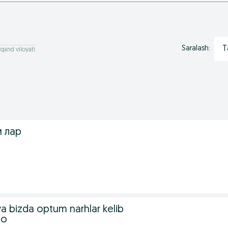
T
Saralash:
qand viloyati
м лар
 va bizda optum narhlar kelib
lo