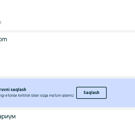
7
dom
ruvni saqlash
Saqlash
ngi e’lonlar kiritilish bilan sizga ma’lum qilamiz
ариум