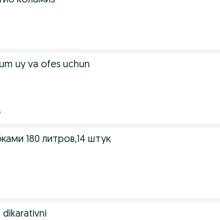
тиб коламиз
arum uy va ofes uchun
6
ками 180 литров,14 штук
 dikarativni