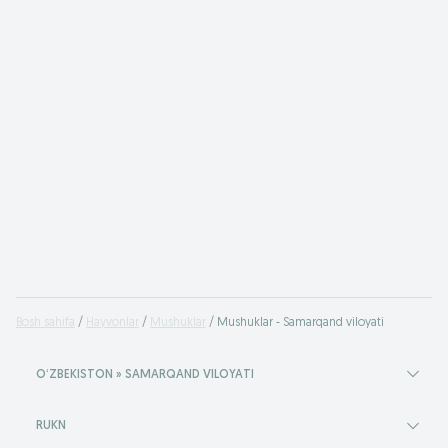
Bosh sahifa
Hayvonlar
Mushuklar
Mushuklar - Samarqand viloyati
OʻZBEKISTON » SAMARQAND VILOYATI
RUKN