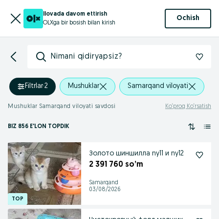
Ilovada davom ettirish
Ochish
OLXga bir bosish bilan kirish
Nimani qidiryapsiz?
Filtrlar
·
2
Mushuklar
Samarqand viloyati
Mushuklar Samarqand viloyati savdosi
Ko‘proq Ko‘rsatish
BIZ 856 E'LON TOPDIK
Золото шиншилла ny11 и ny12
2 391 760 so’m
Samarqand
03/08/2026