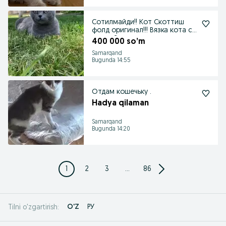
Сотилмайди!! Кот Скоттиш
фолд оригинал!!! Вязка кота с
кошкой,
400 000 so’m
Samarqand
Bugunda 14:55
Отдам кошечьку .
Hadya qilaman
Samarqand
Bugunda 14:20
1
2
3
...
86
O'Z
РУ
Tilni o'zgartirish: