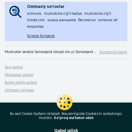
Ommaviy so‘rovlar
котенок
mushukcha o'g'il hadiya
mushukcha o'g'il
honda civic
кошка шиншилла
бесплатно
котенок raf
мушуклар
Ko‘proq Ko‘rsatish
Mushuklar savdosi Samarqand viloyati olx.uz Samarqand viloyati e‘lonlar taxtasida. Yangi do‘st ortir! Mushuk bolasini olx.uzda xarid qil!
Ko‘proq Ko‘rsatish
Sayt xaritasi
Mintaqalar xaritasi
Biznes-sahifa xaritasi
Ommaviy so‘rovlar
Bu sayt Cookie fayllarni ishlatadi. Brauzeringizda Cookies'ni sozlashingiz
mumkin.
Ko'proq ma'lumot olish
Qabul qilish