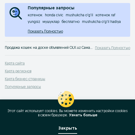
Популярные запросы
котенок
honda civic
mushukcha o'g'il
котенок raf
yungsiz
мушуклар
бесплатно
mushukcha o'g'il hadiya
Показать Полностью
Продажа кошек на доске объявлений OLX.uz Самаркандская область. Заведи себе друга! Покупай котенка на OLX (ранее Torg)!
Показать Полностью
Карта сайта
Карта регионов
Карта бизнес-страницы
Популярные запросы
Этот сайт использует cookies. Вы можете изменить настройки cookies
в своeм браузере.
Узнать больше
Закрыть