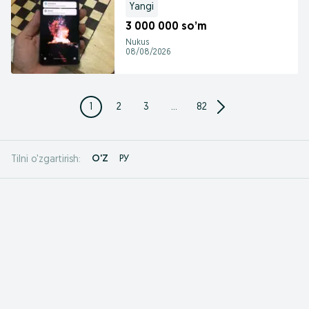
Yangi
3 000 000 so’m
Nukus
08/08/2026
1
2
3
...
82
O'Z
РУ
Tilni o'zgartirish: