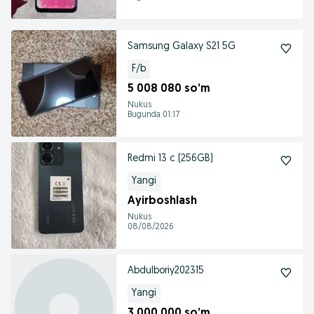
Samsung Galaxy S21 5G
F/b
5 008 080 so’m
Nukus
Bugunda 01:17
Redmi 13 c (256GB)
Yangi
Ayirboshlash
Nukus
08/08/2026
Abdulboriy202315
Yangi
3 000 000 so’m