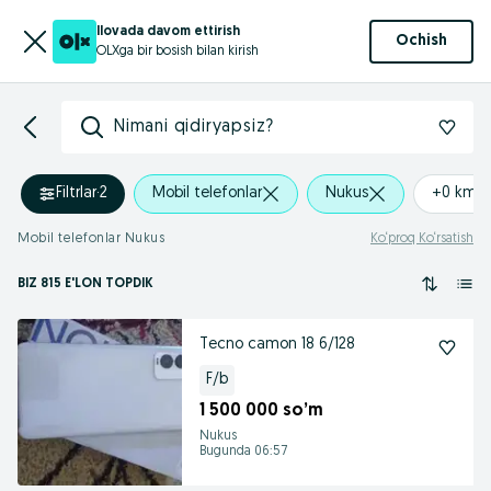
Ilovada davom ettirish
Ochish
OLXga bir bosish bilan kirish
Nimani qidiryapsiz?
Filtrlar
·
2
Mobil telefonlar
Nukus
+0 km
Mobil telefonlar Nukus
Ko‘proq Ko‘rsatish
BIZ 815 E'LON TOPDIK
Tecno camon 18 6/128
F/b
1 500 000 so’m
Nukus
Bugunda 06:57