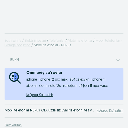
Bosh sahifa
Elektr jihozlari
Telefonlar
Mobil telefonlar
Mobil telefonlar -
Qoraqalpog‘iston
Mobil telefonlar - Nukus
RUKN
Ommaviy so‘rovlar
iphone
iphone 12 pro max
а54 самсунг
iphone 11
xiaomi
xiomi note 12s
телефон
айфон 11 про макс
Ko‘proq Ko‘rsatish
Mobil telefonlar Nukus: OLX.uzda siz uyali telefonni tez va foyda bilan sotishingiz yoki sotib olishingiz mumkin. Mobil telefonlar eng yaxshi narxlarda - faqat OLX.uzda Nukus !
Ko‘proq Ko‘rsatish
Sayt xaritasi