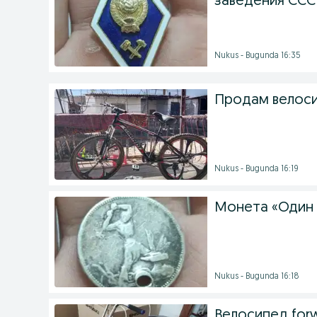
заведения ССС
Nukus - Bugunda 16:35
Продам велос
Nukus - Bugunda 16:19
Монета «Один п
Nukus - Bugunda 16:18
Велосипед for