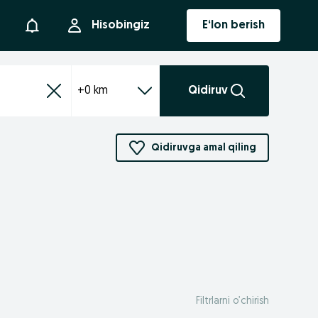
Bildirishnoma
Hisobingiz
E‘lon berish
+0 km
Qidiruv
Qidiruvga amal qiling
Filtrlarni o’chirish