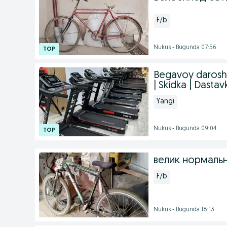
F/b
Nukus - Bugunda 07:56
Begavoy darosh
| Skidka | Dastav
Yangi
Nukus - Bugunda 09:04
велик нормаль
F/b
Nukus - Bugunda 18:13