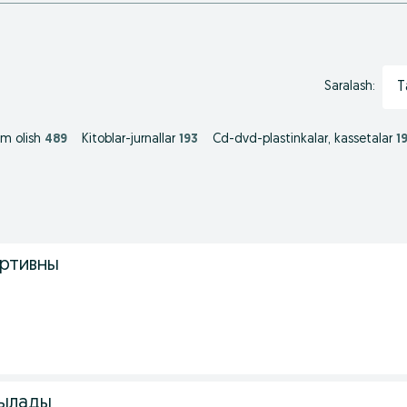
T
Saralash:
m olish
489
Kitoblar-jurnallar
193
Cd-dvd-plastinkalar, kassetalar
1
ртивны
тылады