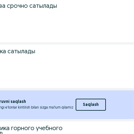
аза срочно сатылады
ка сатылады
ruvni saqlash
Saqlash
ngi e’lonlar kiritilish bilan sizga ma’lum qilamiz
ника горного учебного