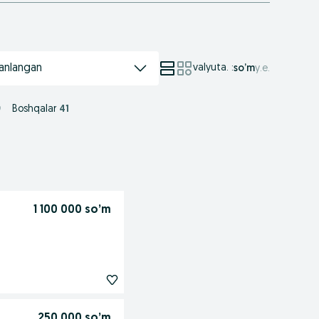
anlangan
valyuta.
:
so’m
у.е.
9
Boshqalar
41
1 100 000 so’m
250 000 so’m