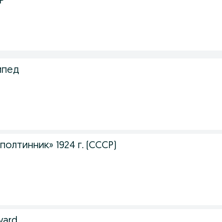
Р
ипед
олтинник» 1924 г. (СССР)
ward