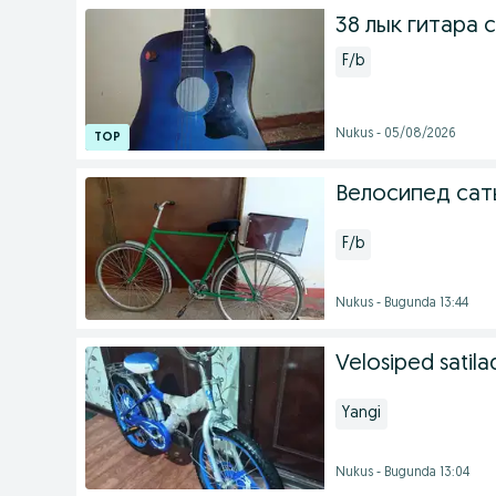
38 лык гитара 
F/b
Nukus - 05/08/2026
Велосипед са
F/b
Nukus - Bugunda 13:44
Velosiped satilad
Yangi
Nukus - Bugunda 13:04