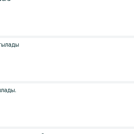
атылады
ылады.