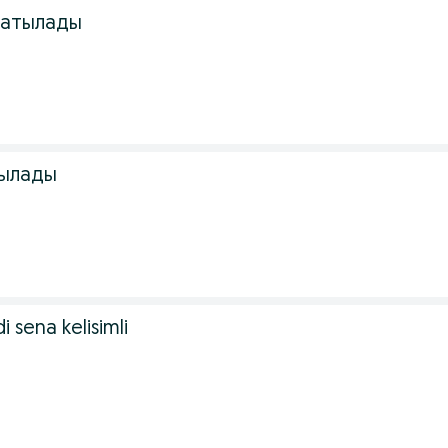
сатылады
тылады
i sena kelisimli