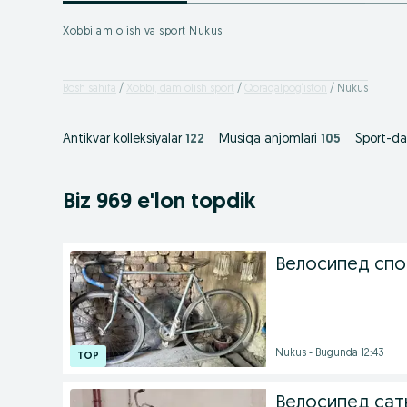
Xobbi am olish va sport Nukus
Bosh sahifa
Xobbi, dam olish sport
Qoraqalpog‘iston
Nukus
Antikvar kolleksiyalar
122
Musiqa anjomlari
105
Sport-da
Biz 969 e'lon topdik
Велосипед спо
Nukus - Bugunda 12:43
Велосипед са