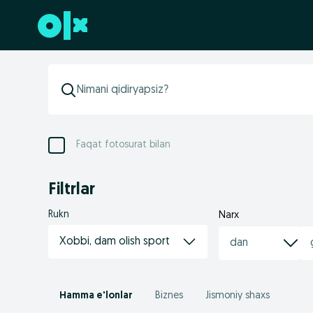
Futerga oʻtish
Faqat fotosurat bilan
Filtrlar
Rukn
Narx
Xobbi, dam olish sport
Hamma e'lonlar
Biznes
Jismoniy shaxs