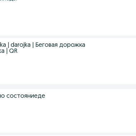
ka | darojka | Беговая дорожка
ka | QR
но состояниеде