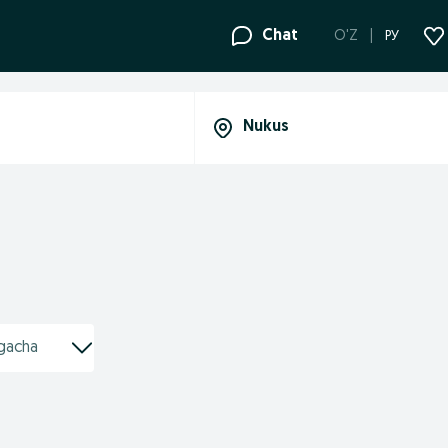
Chat
O'Z
РУ