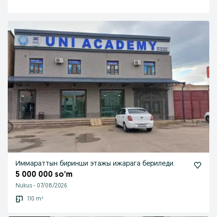
Иммараттын биринши этажы ижарага бериледи.
5 000 000 so’m
Nukus
-
07/08/2026
110 m²