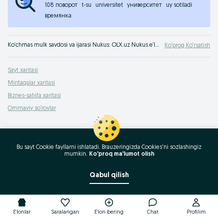
108 поворот
t-su
universitet
университет
uy sotiladi
времянка
Ko‘chmas mulk savdosi va ijarasi Nukus: OLX.uz Nukus e‘lonlar taxtasida ko‘chmas mulkni foydali sotish yoki sotib olish mumkin! OLX.uz uy-joy sotib olish haqida hamma narsani biladi!
Ko‘proq Ko‘rsatish
Sayt xaritasi
Mintaqalar xaritasi
Biznes-sahifa xaritasi
Ommaviy so‘rovlar
Bu sayt Cookie fayllarni ishlatadi. Brauzeringizda Cookies'ni sozlashingiz
mumkin.
Ko'proq ma'lumot olish
Qabul qilish
E'lonlar
Saralangan
E'lon bering
Chat
Profilim