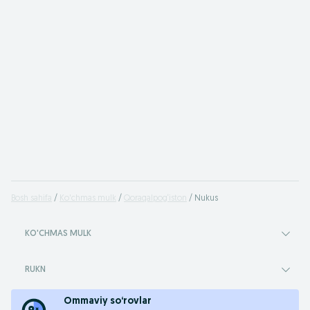
Bosh sahifa
Ko'chmas mulk
Qoraqalpog‘iston
Nukus
KO'CHMAS MULK
RUKN
Ommaviy so‘rovlar