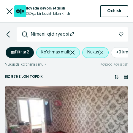
Ilovada davom ettirish
Ochish
OLXga bir bosish bilan kirish
Nimani qidiryapsiz?
Filtrlar
·
2
Ko'chmas mulk
Nukus
+0 km
Nukusda ko‘chmas mulk
Ko‘proq Ko‘rsatish
BIZ 976 E'LON TOPDIK