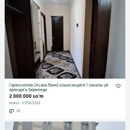
Гарезсизлик (Асака банк) кошесиндеги 1 ханалы уй
арендага бериледи
2 000 000 so’m
Nukus
-
07/08/2026
36