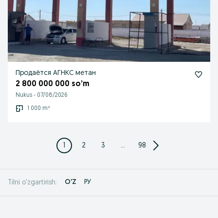
Продаётся АГНКС метан
2 800 000 000 so’m
Nukus
-
07/08/2026
1 000 m²
1
2
3
...
98
O'Z
РУ
Tilni o'zgartirish: