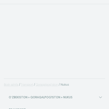
Bosh sahifa
Transport
Qoraqalpog‘iston
Nukus
OʻZBEKISTON » QORAQALPOG‘ISTON » NUKUS