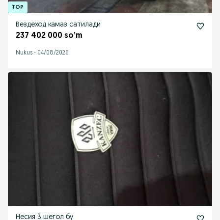
Вездеход камаз сатилади
237 402 000 so’m
Nukus
-
04/08/2026
Несия 3 шегол бу