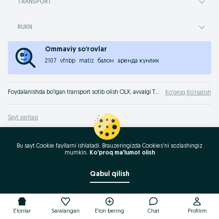
TRANSPORT
RUKN
Ommaviy so‘rovlar
2107
vfnbp
matiz
балон
аренда кунлик
Foydalanishda bo‘lgan transport sotib olish OLX, avvalgi Torg Nukus e‘lonlar taxtasida. Xar qanday turdagi transport htiyot qismlar va transport xizmatlarini sotish yoki ayirboshlash OLX.uzda Nukus.
Ko‘proq Ko‘rsatish
Sayt xaritasi
Mintaqalar xaritasi
Biznes-sahifa xaritasi
Bu sayt Cookie fayllarni ishlatadi. Brauzeringizda Cookies'ni sozlashingiz
mumkin.
Ko'proq ma'lumot olish
Ommaviy so‘rovlar
Qabul qilish
E'lonlar
Saralangan
E'lon bering
Chat
Profilim