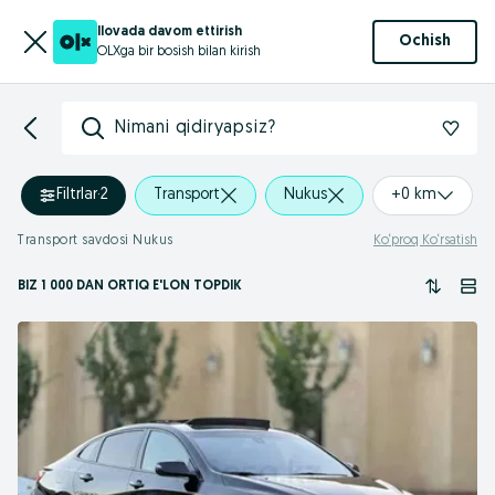
Ilovada davom ettirish
Ochish
OLXga bir bosish bilan kirish
Nimani qidiryapsiz?
Filtrlar
·
2
Transport
Nukus
+0 km
Transport savdosi Nukus
Ko‘proq Ko‘rsatish
BIZ 1 000
DAN ORTIQ
E'LON TOPDIK