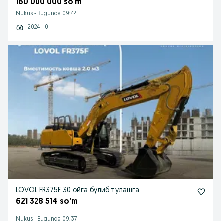
160 000 000 so’m
Nukus
-
Bugunda 09:42
2024 - 0
LOVOL FR375F 30 ойга булиб тулашга
621 328 514 so’m
Nukus
-
Bugunda 09:37