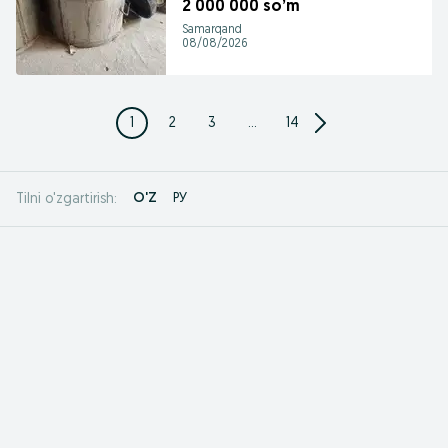
2 000 000 so’m
Samarqand
08/08/2026
1
2
3
...
14
O'Z
РУ
Tilni o'zgartirish: