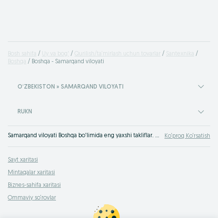
Bosh sahifa
Uy va bog'
Qurilish/ta‘mirlash uchun tovarlar
Santexnika
Boshqa
Boshqa - Samarqand viloyati
OʻZBEKISTON » SAMARQAND VILOYATI
RUKN
Samarqand viloyati Boshqa bo'limida eng yaxshi takliflar. OLXda hamyonbop narxlarda mahsulot va xizmatlarning katta tanlovi! OLX.uz da ko'plab takliflar!
Ko‘proq Ko‘rsatish
Sayt xaritasi
Mintaqalar xaritasi
Biznes-sahifa xaritasi
Ommaviy so‘rovlar