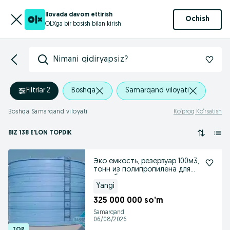
Ilovada davom ettirish
Ochish
OLXga bir bosish bilan kirish
Nimani qidiryapsiz?
Filtrlar
·
2
Boshqa
Samarqand viloyati
Boshqa Samarqand viloyati
Ko‘proq Ko‘rsatish
BIZ 138 E'LON TOPDIK
Эко емкость, резервуар 100м3,
тонн из полипропилена для
воды, бак
Yangi
325 000 000 so’m
Samarqand
06/08/2026