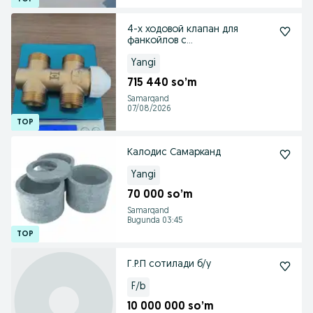
4-х ходовой клапан для
фанкойлов с
электроприводом – высокое
качество!
Yangi
715 440 so’m
Samarqand
07/08/2026
Калодис Самарканд
Yangi
70 000 so’m
Samarqand
Bugunda 03:45
Г.Р.П сотилади б/у
F/b
10 000 000 so’m