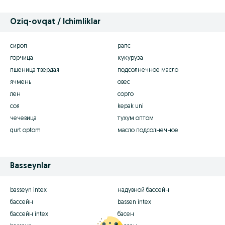
Oziq-ovqat / Ichimliklar
сироп
рапс
горчица
кукуруза
пшеница твердая
подсолнечное масло
ячмень
овес
лен
сорго
соя
kepak uni
чечевица
тухум оптом
qurt optom
масло подсолнечное
Basseynlar
basseyn intex
надувной бассейн
бассейн
bassen intex
бассейн intex
басен