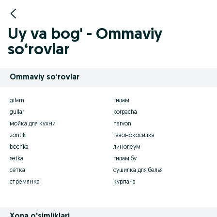
Uy va bog' - Ommaviy
so‘rovlar
Ommaviy so‘rovlar
gilam
гилам
gullar
korpacha
мойка для кухни
narvon
zontik
газонокосилка
bochka
линолеум
setka
гилам бу
сетка
сушилка для белья
стремянка
курпача
Xona o'simliklari