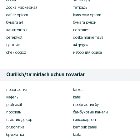
doska
svetocopy
доска маркерная
тетрадь
daftar optom
kanstovar optom
бумага а4
бумага рулон
канцтовары
переплет
pereplyot
doska markernaya
ценник
a4 qogoz
chek qogoz
набор для офиса
Qurilish/ta‘mirlash uchun tovarlar
профнастил
tarket
кафель
kafel
profnastil
профнастил бу
профиль
бамбуковые панели
пластик декор
гипсокартон
bruschatka
bambuk panel
брусчатка
taxta