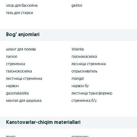
хлор для бассейна
gektor
гель для стирки
Bog' anjomlari
шланг для полива
shlanka
narvon
газонакасилка
стремянка
лесница стремянка
газонокосилка
опрыскиватель
лестница стремянка
mangal
нарвон
нарвон бу
gazonakasilka
лестница трансформер
мангал для шашлыка
стремянка б/у
Kanstovarlar-chiqim materiallari