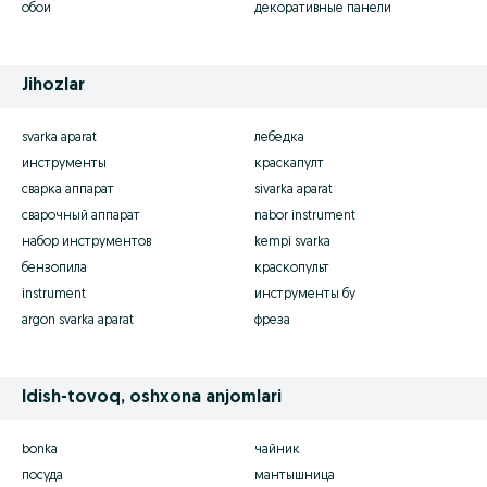
обои
декоративные панели
Jihozlar
svarka aparat
лебедка
инструменты
краскапулт
сварка аппарат
sivarka aparat
сварочный аппарат
nabor instrument
набор инструментов
kempi svarka
бензопила
краскопульт
instrument
инструменты бу
argon svarka aparat
фреза
Idish-tovoq, oshxona anjomlari
bonka
чайник
посуда
мантышница