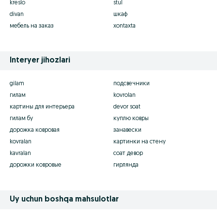
kreslo
stul
divan
шкаф
мебель на заказ
xontaxta
Interyer jihozlari
gilam
подсвечники
гилам
kovrolan
картины для интерьера
devor soat
гилам бу
куплю ковры
дорожка ковровая
занавески
kovralan
картинки на стену
kavralan
соат девор
дорожки ковровые
гирлянда
Uy uchun boshqa mahsulotlar