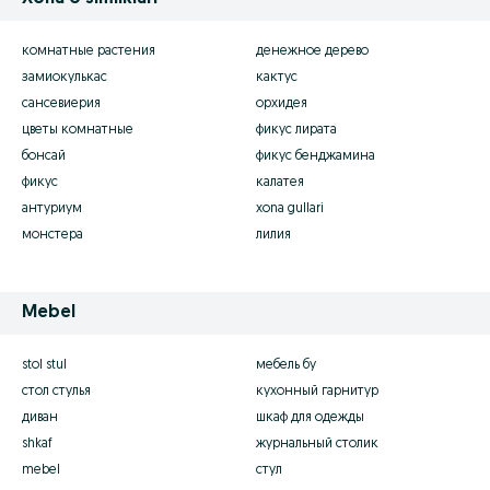
комнатные растения
денежное дерево
замиокулькас
кактус
сансевиерия
орхидея
цветы комнатные
фикус лирата
бонсай
фикус бенджамина
фикус
калатея
антуриум
xona gullari
монстера
лилия
Mebel
stol stul
мебель бу
стол стулья
кухонный гарнитур
диван
шкаф для одежды
shkaf
журнальный столик
mebel
стул