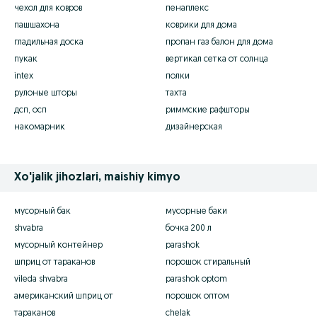
чехол для ковров
пенаплекс
пашшахона
коврики для дома
гладильная доска
пропан газ балон для дома
пукак
вертикал сетка от солнца
intex
полки
рулоные шторы
тахта
дсп, осп
риммские рафшторы
накомарник
дизайнерская
Xo'jalik jihozlari, maishiy kimyo
мусорный бак
мусорные баки
shvabra
бочка 200 л
мусорный контейнер
parashok
шприц от тараканов
порошок стиральный
vileda shvabra
parashok optom
американский шприц от
порошок оптом
тараканов
chelak