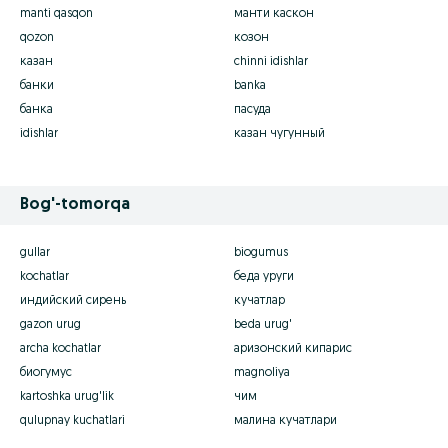
manti qasqon
манти каскон
qozon
козон
казан
chinni idishlar
банки
banka
банка
пасуда
idishlar
казан чугунный
Bog'-tomorqa
gullar
biogumus
kochatlar
беда уруги
индийский сирень
кучатлар
gazon urug
beda urug'
archa kochatlar
аризонский кипарис
биогумус
magnoliya
kartoshka urug'lik
чим
qulupnay kuchatlari
малина кучатлари