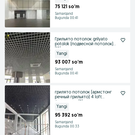
75 121 so’m
Samarqand
Bugunda 00:41
Грильято потолок grilyato
potolok (подвесной потолок)
(10)
Yangi
93 007 so’m
Samarqand
Bugunda 00:41
грилято потолок (армстонг
речный грильято) 4 loft
Армстронг (2)
Yangi
95 392 so’m
Samarqand
Bugunda 00:33