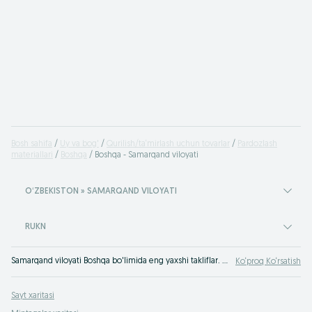
Bosh sahifa
Uy va bog'
Qurilish/ta‘mirlash uchun tovarlar
Pardozlash
materiallari
Boshqa
Boshqa - Samarqand viloyati
OʻZBEKISTON » SAMARQAND VILOYATI
RUKN
Samarqand viloyati Boshqa bo'limida eng yaxshi takliflar. OLXda hamyonbop narxlarda mahsulot va xizmatlarning katta tanlovi! OLX.uz da ko'plab takliflar!
Ko‘proq Ko‘rsatish
Sayt xaritasi