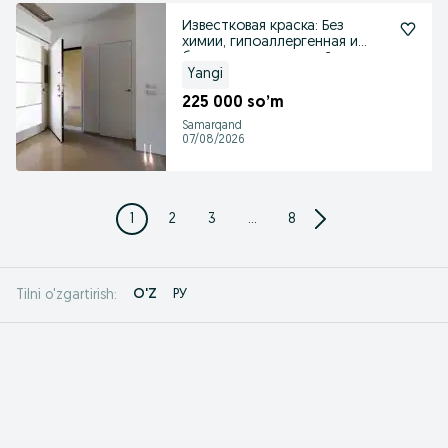
Известковая краска: Без
химии, гипоаллергенная и
безопасная для детей
Yangi
225 000 so’m
Samarqand
07/08/2026
1
2
3
...
8
O'Z
РУ
Tilni o'zgartirish: