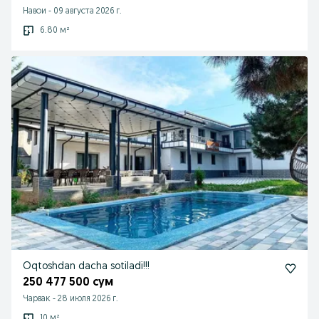
Навои
-
09 августа 2026 г.
6.80 м²
Oqtoshdan dacha sotiladi!!!
250 477 500 сум
Чарвак
-
28 июля 2026 г.
10 м²