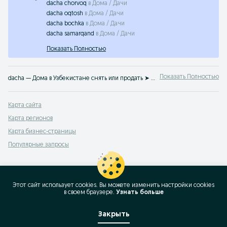
dacha chorvoq
в
Дома / Дачи
dacha oqtosh
в
Дома / Дачи
dacha bochka
в
Дома / Дачи
dacha samarqand
в
Дома / Дачи
Показать Полностью
Показать Полностью
dacha — Дома в Узбекистане снять или продать ➤ Большой выбор предложений по выгодным ценам ☝ Найдите подходящий вариант без посредников на OLX.uz
Карта сайта
Карта регионов
Карта бизнес-страницы
Популярные запросы
Этот сайт использует cookies. Вы можете изменить настройки cookies
в своeм браузере.
Узнать больше
Закрыть