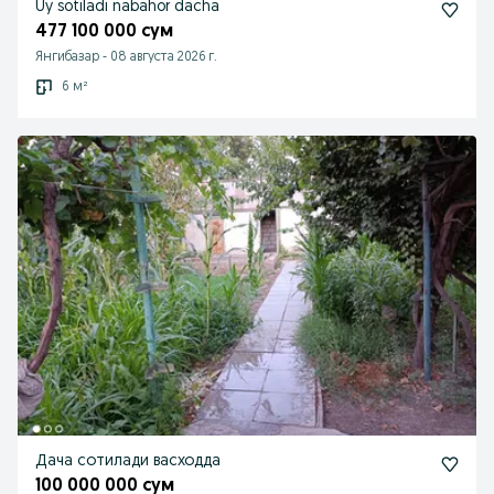
Uy sotiladi nabahor dacha
477 100 000 сум
Янгибазар
-
08 августа 2026 г.
6 м²
Дача сотилади васходда
100 000 000 сум