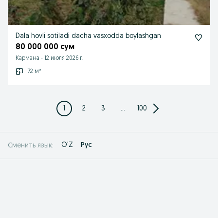
Dala hovli sotiladi dacha vasxodda boylashgan
80 000 000 сум
Кармана
-
12 июля 2026 г.
72 м²
1
2
3
...
100
O'Z
Рус
Сменить язык: