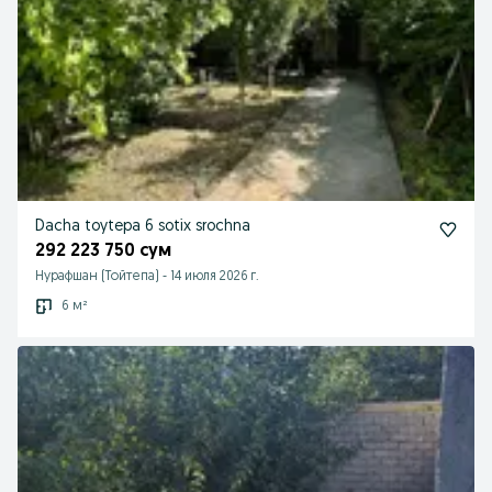
Dacha toytepa 6 sotix srochna
292 223 750 сум
Нурафшан (Тойтепа)
-
14 июля 2026 г.
6 м²