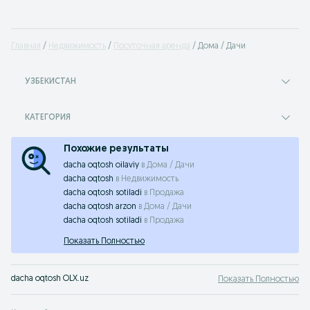
Главная
Недвижимость
Посуточная аренда
Дома / Дачи
УЗБЕКИСТАН
КАТЕГОРИЯ
Похожие результаты
dacha oqtosh oilaviy
в
Дома / Дачи
dacha oqtosh
в
Недвижимость
dacha oqtosh sotiladi
в
Продажа
dacha oqtosh arzon
в
Дома / Дачи
dacha oqtosh sotiladi
в
Продажа
Показать Полностью
dacha oqtosh OLX.uz
Показать Полностью