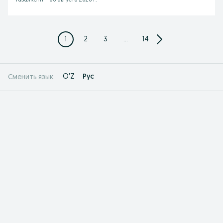
Газалкент
-
06 августа 2026 г.
1
2
3
...
14
O'Z
Рус
Сменить язык: