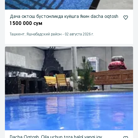
Дача октош бустонликда куёшга Якин dacha oqtosh
1 500 000 сум
Ташкент, Яшнабадский район
-
02 августа 2026 г.
Dacha Oqtosh. Oila uchun toza halol yangi joy.