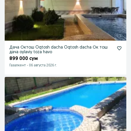
Дача Октош Oqtosh dacha Oqtosh dacha Ок тош
дача oylaviy toza havo
899 000 сум
Газалкент
-
06 августа 2026 г.