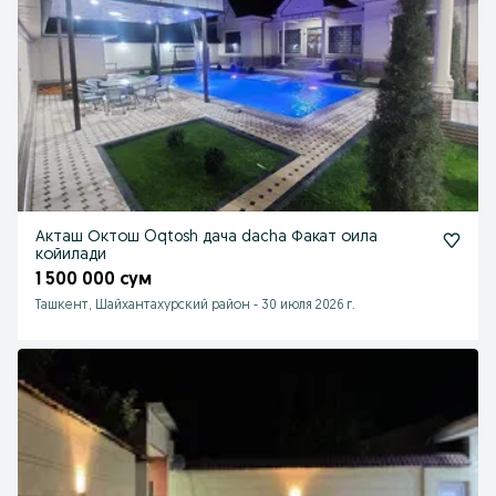
Акташ Октош Oqtosh дача dacha Факат оила
койилади
1 500 000 сум
Ташкент, Шайхантахурский район
-
30 июля 2026 г.