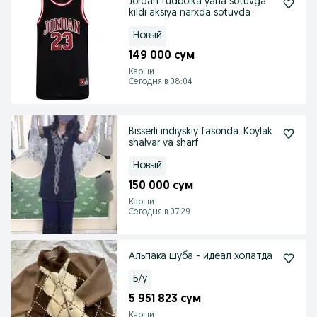
Jordan fudbolka yana sotuvga
kildi aksiya narxda sotuvda
Новый
149 000 сум
Карши
Сегодня в 08:04
Bisserli indiyskiy fasonda. Koylak
shalvar va sharf
Новый
150 000 сум
Карши
Сегодня в 07:29
Альпака шуба - идеал холатда
Б/у
5 951 823 сум
Карши