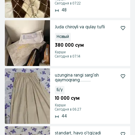
Сегодня в 07:22
48
Juda chiroyli va qulay tufli
Новый
380 000 сум
Карши
Сегодня в 07:14
uzungina rangi sarg’ish
qaymoqrang…………
Б/у
10 000 сум
Карши
Сегодня в 06:27
44
standart, havo o’tqizadi