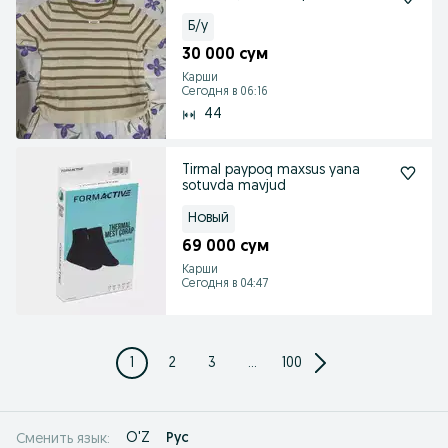
Б/у
30 000 сум
Карши
Сегодня в 06:16
44
Tirmal paypoq maxsus yana
sotuvda mavjud
Новый
69 000 сум
Карши
Сегодня в 04:47
1
2
3
...
100
O'Z
Рус
Сменить язык: