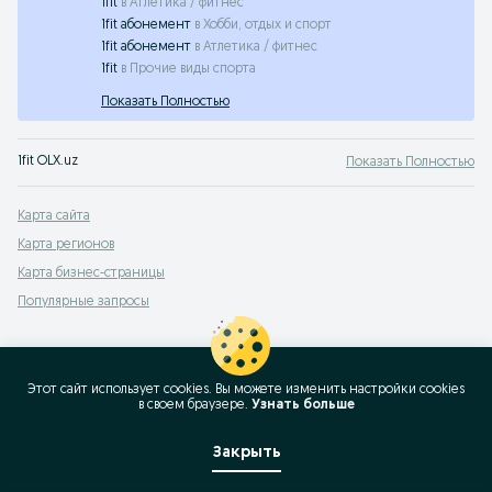
1fit
в
Атлетика / фитнес
1fit абонемент
в
Хобби, отдых и спорт
1fit абонемент
в
Атлетика / фитнес
1fit
в
Прочие виды спорта
Показать Полностью
1fit OLX.uz
Показать Полностью
Карта сайта
Карта регионов
Карта бизнес-страницы
Популярные запросы
Этот сайт использует cookies. Вы можете изменить настройки cookies
в своeм браузере.
Узнать больше
Закрыть