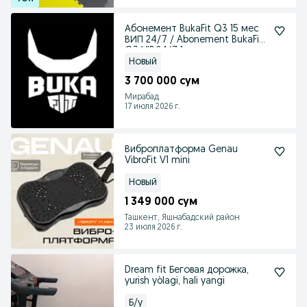
Абонемент BukaFit Q3 15 мес
ВИП 24/7 / Abonement BukaFit
Q3 VIP 24/7 1
Новый
3 700 000 сум
Мирабад
17 июля 2026 г.
Виброплатформа Genau
VibroFit V1 mini
Новый
1 349 000 сум
Ташкент, Яшнабадский район
23 июля 2026 г.
Dream fit Беговая дорожка,
yurish yòlagi, hali yangi
Б/у