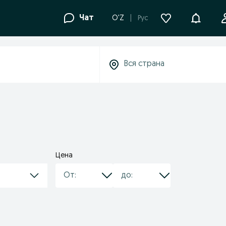
Уведомле
Чат
O'Z
Рус
Цена