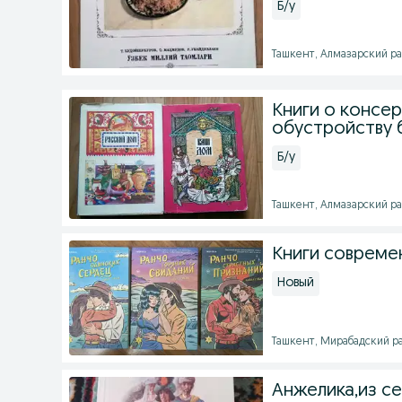
Б/у
Ташкент, Алмазарский рай
Книги о консер
обустройству 
Б/у
Ташкент, Алмазарский рай
Книги совреме
Новый
Ташкент, Мирабадский рай
Анжелика,из с