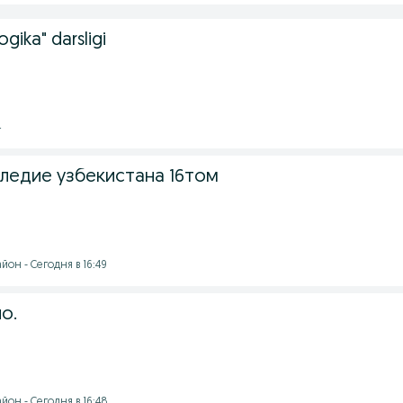
ika" darsligi
4
ледие узбекистана 16том
он - Сегодня в 16:49
о.
он - Сегодня в 16:48