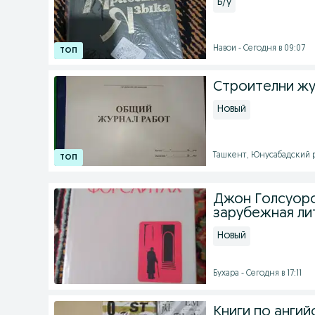
Б/у
Навои - Сегодня в 09:07
Cтроителни журнал
Новый
Ташкент, Юнусабадский ра
Джон Голсуорси
зарубежная ли
Новый
Бухара - Сегодня в 17:11
Книги по ангий