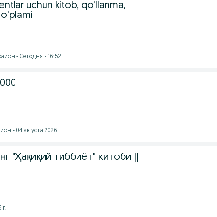
entlar uchun kitob, qo'llanma,
to'plami
йон - Сегодня в 16:52
2000
он - 04 августа 2026 г.
г "Ҳақиқий тиббиёт" китоби ||
 г.