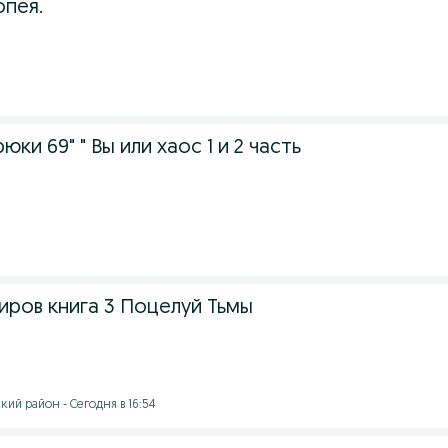
опея.
юки 69" " Вы или хаос 1 и 2 часть
иров книга 3 Поцелуй Тьмы
ий район - Сегодня в 16:54