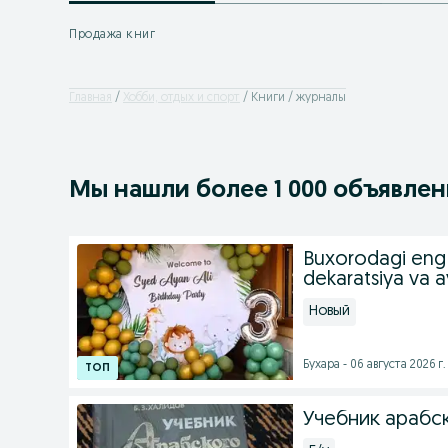
Продажа книг
Главная
Хобби, отдых и спорт
Книги / журналы
Мы нашли
более
1 000 объявле
Buxorodagi eng 
dekaratsiya va a
Новый
Бухара - 06 августа 2026 г.
Учебник арабск