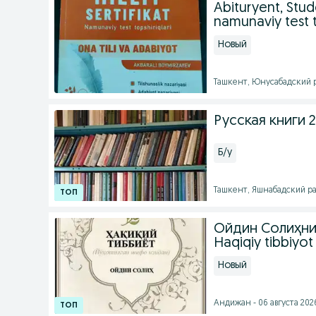
Abituryent, Stud
namunaviy test 
Новый
Ташкент, Юнусабадский ра
Русская книги 
Б/у
Ташкент, Яшнабадский рай
Ойдин Солиҳнин
Haqiqiy tibbiyot
Новый
Андижан - 06 августа 2026