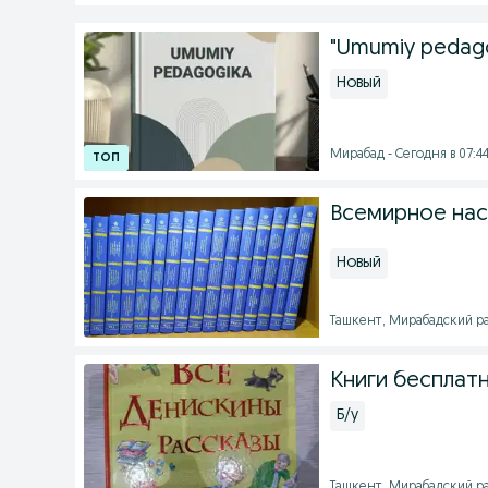
"Umumiy pedagog
Новый
Мирабад - Сегодня в 07:4
Всемирное нас
Новый
Ташкент, Мирабадский рай
Книги бесплатн
Б/у
Ташкент, Мирабадский рай