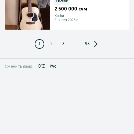
Новый
2 500 000 сум
Касби
21 июля 2026 г.
1
2
3
...
93
O'Z
Рус
Сменить язык: