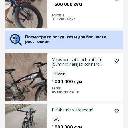
1 500 000 сум
Муглан
18 июля 2026 г.
Посмотрите результаты для большего
расстояния:
Velosiped sotiladi holati zur
150minlik harajati bor narxi
1milron
Новый
1 000 000 сум
Касби
05 августа 2026 г.
Kelishamiz velosepetni
Б/у
1 000 000 сум