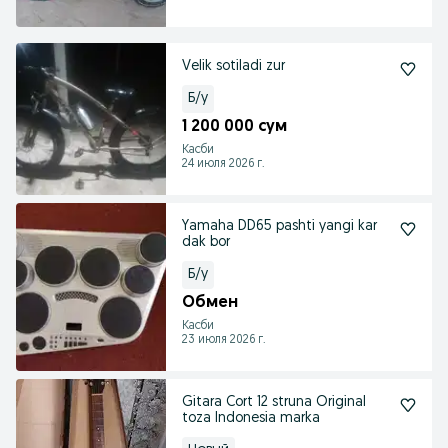
Velik sotiladi zur
Б/у
1 200 000 сум
Касби
24 июля 2026 г.
Yamaha DD65 pashti yangi kar
dak bor
Б/у
Обмен
Касби
23 июля 2026 г.
Gitara Cort 12 struna Original
toza Indonesia marka