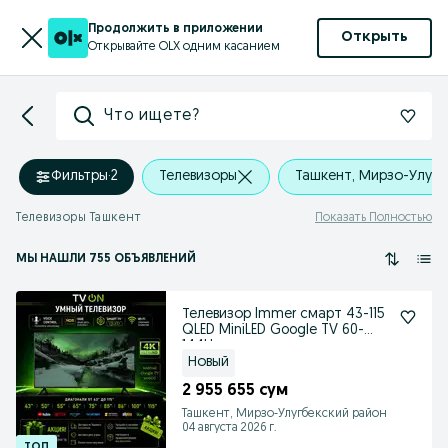
Продолжить в приложении
Открыть
Открывайте OLX одним касанием
Что ищете?
Фильтры
·
2
Телевизоры
Ташкент, Мирзо-Улугб
Телевизоры Ташкент
Показать Полностью
МЫ НАШЛИ 755 ОБЪЯВЛЕНИЙ
Телевизор Immer смарт 43-115
QLED MiniLED Google TV 60-
144Hz
Новый
2 955 655 сум
Ташкент, Мирзо-Улугбекский район
04 августа 2026 г.