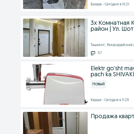
Бухара - Сегодня в 10:21
3х Комнатная К
район | Ул. Шо
Ташкент, Яккасарайский р
57
Elektr go‘sht m
pach ka SHIVAK
Новый
Карши - Сегодня в 11:29
Продажа кварт