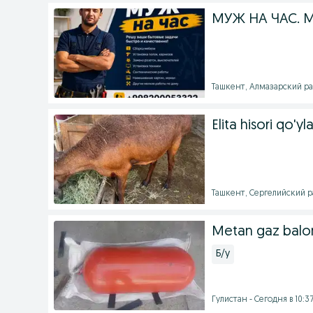
МУЖ НА ЧАС. М
Ташкент, Алмазарский рай
Elita hisori qo'yla
Ташкент, Сергелийский ра
Metan gaz balo
Б/у
Гулистан - Сегодня в 10:3