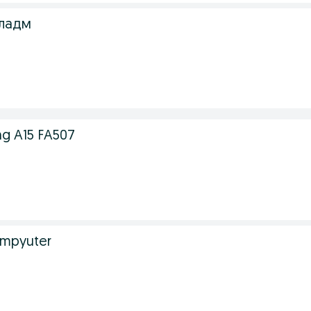
ладм
g A15 FA507
ampyuter