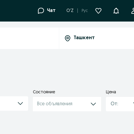
Уведомле
Чат
O'Z
Рус
Состояние
Цена
Все объявления