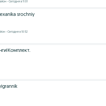
йон - Сегодня в 11:01
mexanika srochniy
он - Сегодня в 10:52
янги!Комплект.
yigrannik