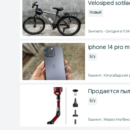
Velosiped sotil
Новый
Зангиата - Сегодня в 11:04
iphone 14 pro 
Б/у
Ташкент, Юнусабадский ра
Продается пыл
Б/у
Ташкент, Мирзо-Улугбекск