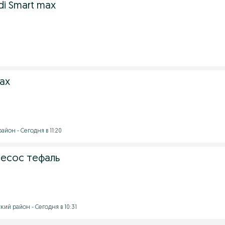
adi Smart max
max
йон - Сегодня в 11:20
есос тефаль
ий район - Сегодня в 10:31