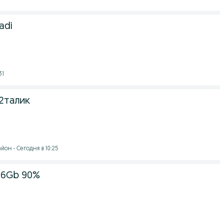
adi
31
2талик
он - Сегодня в 10:25
256Gb 90%