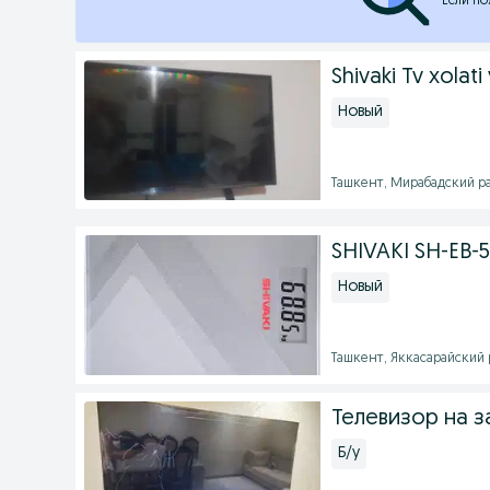
Если по
Shivaki Tv xolati
Новый
Ташкент, Мирабадский рай
SHIVAKI SH-EB-
Новый
Ташкент, Яккасарайский ра
Телевизор на за
Б/у