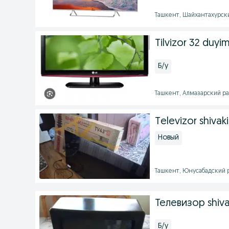
Ташкент, Шайхантахурски
Tilvizor 32 duyi
Б/у
Ташкент, Алмазарский рай
Televizor shivaki
Новый
Ташкент, Юнусабадский ра
Телевизор shiva
Б/у