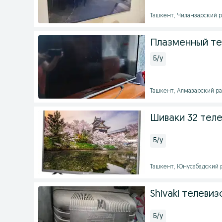
Ташкент, Чиланзарский ра
Плазменный тел
Б/у
Ташкент, Алмазарский рай
Шиваки 32 тел
Б/у
Ташкент, Юнусабадский ра
Shivaki телевиз
Б/у