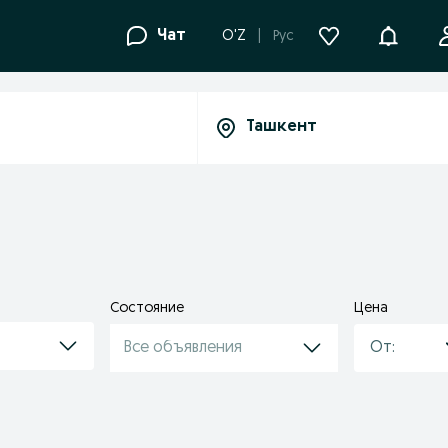
Уведомле
Чат
O'Z
Рус
Состояние
Цена
Все объявления