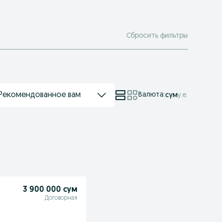
Сбросить фильтры
Рекомендованное вам
Валюта
:
сум
у.е.
3 900 000 сум
Договорная