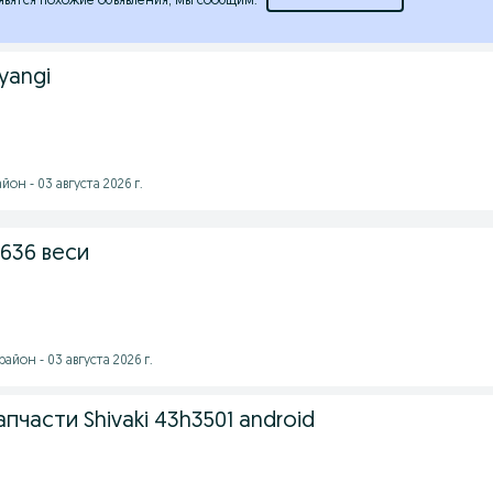
явятся похожие объявления, мы сообщим.
 yangi
он - 03 августа 2026 г.
5636 веси
йон - 03 августа 2026 г.
пчасти Shivaki 43h3501 android