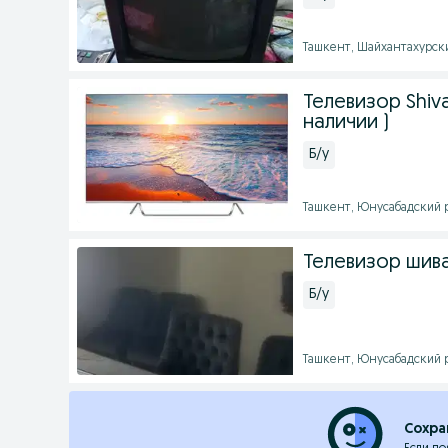
Ташкент, Шайхантахурский
Телевизор Shivak
наличии )
Б/у
Ташкент, Юнусабадский ра
Телевизор шив
Б/у
Ташкент, Юнусабадский ра
Сохра