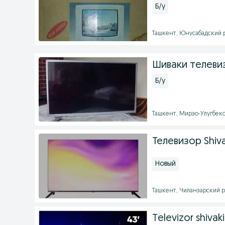
Б/у
Ташкент, Юнусабадский ра
Шиваки телеви
Б/у
Ташкент, Мирзо-Улугбекск
Телевизор Shiva
Новый
Ташкент, Чиланзарский рай
Televizor shivak