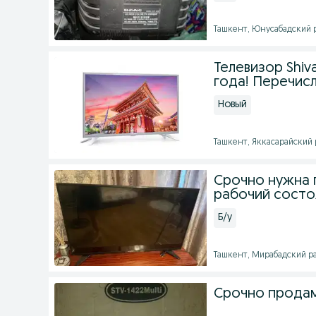
Ташкент, Юнусабадский ра
Телевизор Shiv
года! Перечисл
Новый
Ташкент, Яккасарайский ра
Срочно нужна 
рабочий состо
Б/у
Ташкент, Мирабадский райо
Срочно продам 