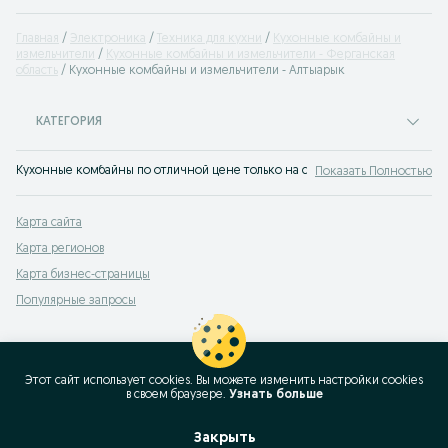
Главная
Электроника
Техника для кухни
Кухонные комбайны и
измельчители
Кухонные комбайны и измельчители - Ферганская
область
Кухонные комбайны и измельчители - Алтыарык
КАТЕГОРИЯ
Кухонные комбайны по отличной цене только на сайте OLX Алтыарык. Вы м
Показать Полностью
Карта сайта
Карта регионов
Карта бизнес-страницы
Популярные запросы
Этот сайт использует cookies. Вы можете изменить настройки cookies
в своeм браузере.
Узнать больше
Закрыть