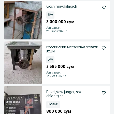
Gosh maydalagich
Б/у
3 000 000 сум
Алтыарык
20 июля 2026 г.
Российский месаровка холати
яхши
Б/у
3 585 000 сум
Алтыарык
12 июля 2026 г.
Duvel,slow junger, sok
chiqargich
Новый
800 000 сум