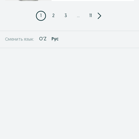
1
2
3
...
11
O'Z
Рус
Сменить язык: