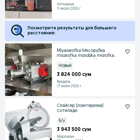
Алтыарык
11 июля 2026 г.
Посмотрите результаты для большего
расстояния:
Miyasarofka Мясорубка
misarofka misrobka misrofka
mesrofka myasarobka
Новый
3 824 000 сум
Вуадиль
17 июля 2026 г.
Слайсер (ломтерезка)
сотилади
Б/у
3 943 500 сум
Маргилан