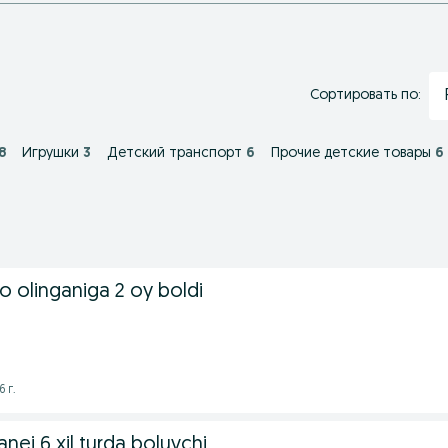
Сортировать по:
8
Игрушки
3
Детский транспорт
6
Прочие детские товары
6
yo olinganiga 2 oy boldi
 г.
nej 6 xil turda boluvchi