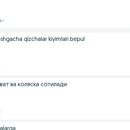
 г.
shgacha qizchalar kiyimlari bepul
.
ват ва коляска сотилади
г.
alarga