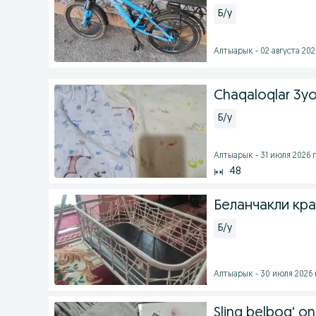
Б/у
Алтыарык - 02 августа 2026
Chaqaloqlar 3yo
Б/у
Алтыарык - 31 июля 2026 г
48
Беланчакли кра
Б/у
Алтыарык - 30 июля 2026 
Sling belbog‘ on