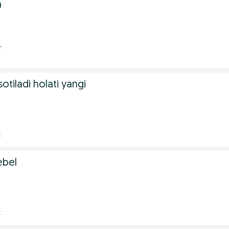
a
г.
sotiladi holati yangi
.
ebel
.