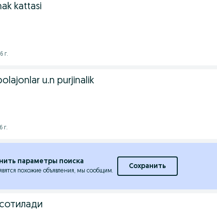
ak kattasi
6 г.
lajonlar u.n purjinalik
 г.
нить параметры поиска
Сохранить
явятся похожие объявления, мы сообщим.
 сотилади