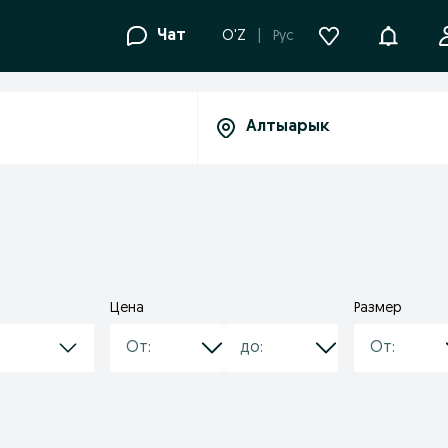
Уведомле
Чат
O'Z
Рус
Цена
Размер