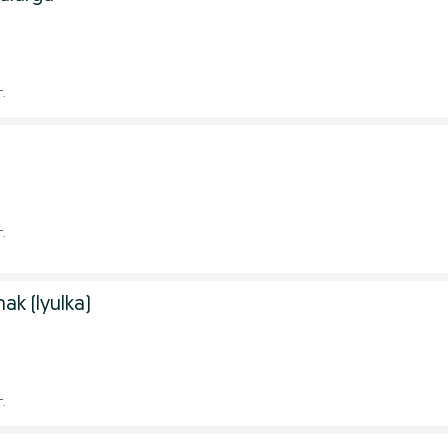
г.
г.
ak (lyulka)
г.