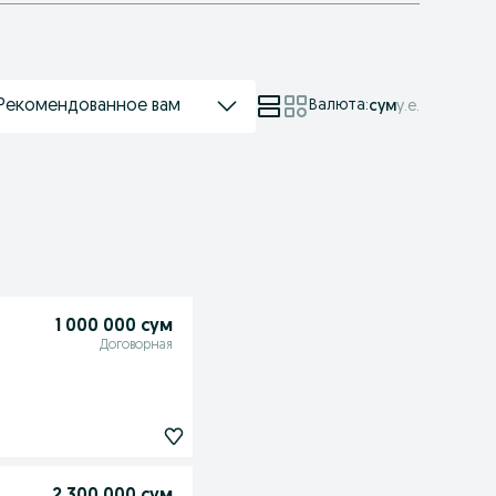
Рекомендованное вам
Валюта
:
сум
у.е.
1 000 000 сум
Договорная