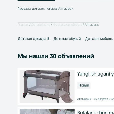
Продажа детских товаров Алтыарык
Главная
Детский мир
Ферганская область
Алтыарык
Детская одежда
5
Детская обувь
2
Детская мебель
Мы нашли 30 объявлений
Yangi ishlagani 
Новый
Алтыарык - 07 августа 2026
Bolalar uchun ma