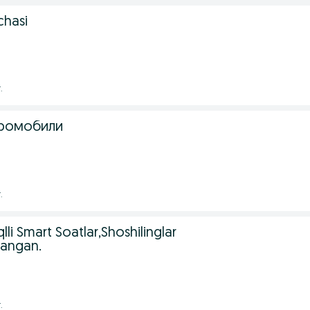
chasi
.
тромобили
.
li Smart Soatlar,Shoshilinglar
langan.
.