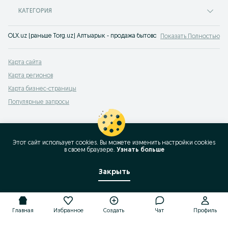
КАТЕГОРИЯ
OLX.uz (раньше Torg.uz) Алтыарык - продажа бытовой техники в широком а
Показать Полностью
Карта сайта
Карта регионов
Карта бизнес-страницы
Популярные запросы
Этот сайт использует cookies. Вы можете изменить настройки cookies
в своeм браузере.
Узнать больше
Закрыть
Главная
Избранное
Создать
Чат
Профиль