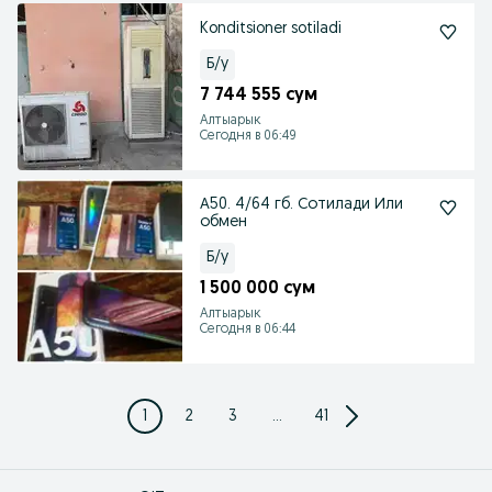
Konditsioner sotiladi
Б/у
7 744 555 сум
Алтыарык
Сегодня в 06:49
А50. 4/64 гб. Сотилади Или
обмен
Б/у
1 500 000 сум
Алтыарык
Сегодня в 06:44
1
2
3
...
41