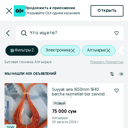
Продолжить в приложении
Открыть
Открывайте OLX одним касанием
Что ищете?
Фильтры
·
2
Электроника
Алтыарык
+0
Бытовая техника Алтыарык
Показать Полностью
МЫ НАШЛИ 409 ОБЪЯВЛЕНИЙ
Suyyak arra 1650mm 1840
barcha razmerlari bor zavvod
samadelnik emass
Новый
75 000 сум
Алтыарык
05 августа 2026 г.