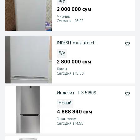
Б/у
2 000 000 сум
Чирчик
Сегодня в 16:02
INDESIT muzlatgich
Б/у
2 800 000 сум
Каган
Сегодня в 15:50
Индезит -ITS 5180S
Новый
4 888 840 сум
Эшангузар
Сегодня в 14:55