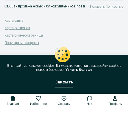
OLX.uz - продажа новых и бу холодильников Indesit. Большой выбор и низкие цены на сервисе объявлений OLX.uz Узбекистан. У нас можно быстро и выгодно купить холодильники Indesit!
Показать Полностью
Карта сайта
Карта регионов
Карта бизнес-страницы
Популярные запросы
Этот сайт использует cookies. Вы можете изменить настройки cookies
в своeм браузере.
Узнать больше
Закрыть
Главная
Избранное
Создать
Чат
Профиль