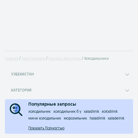
Главная
Электроника
Техника для кухни
Холодильники
УЗБЕКИСТАН
КАТЕГОРИЯ
Популярные запросы
холодильник
холодильник б у
xaladilnik
xolodilnik
мини холодильник
морозильник
haladilnik
xaladelnik
Показать Полностью