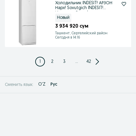
Холодильник INDESIT! АРЗОН
Нарх! Sovutgich INDESIT!
Ишончли Савдо!
Новый
3 934 920 сум
Ташкент, Сергелийский район
Сегодня в 14:16
1
2
3
...
42
O'Z
Рус
Сменить язык: