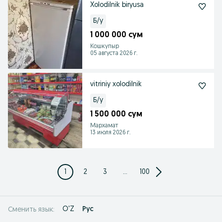
Xolodilnik biryusa
Б/у
1 000 000 сум
Кошкупыр
05 августа 2026 г.
vitriniy xolodilnik
Б/у
1 500 000 сум
Мархамат
13 июля 2026 г.
1
2
3
...
100
O'Z
Рус
Сменить язык: