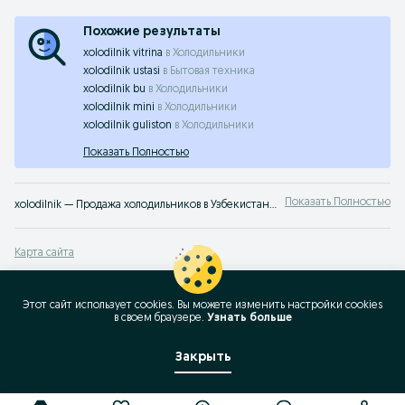
Похожие результаты
xolodilnik vitrina
в
Холодильники
xolodilnik ustasi
в
Бытовая техника
xolodilnik bu
в
Холодильники
xolodilnik mini
в
Холодильники
xolodilnik guliston
в
Холодильники
Показать Полностью
Показать Полностью
xolodilnik — Продажа холодильников в Узбекистане ✔️ Новые и б/у холодильники по выгодным ценам ☝ Лучшие предложения для дома и бизнеса на OLX.uz
Карта сайта
Карта регионов
Карта бизнес-страницы
Этот сайт использует cookies. Вы можете изменить настройки cookies
в своeм браузере.
Узнать больше
Популярные запросы
Закрыть