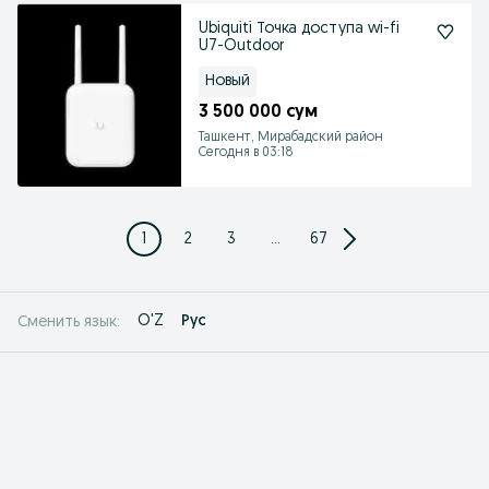
Ubiquiti Точка доступа wi-fi
U7-Outdoor
Новый
3 500 000 сум
Ташкент, Мирабадский район
Сегодня в 03:18
1
2
3
...
67
O'Z
Рус
Сменить язык: