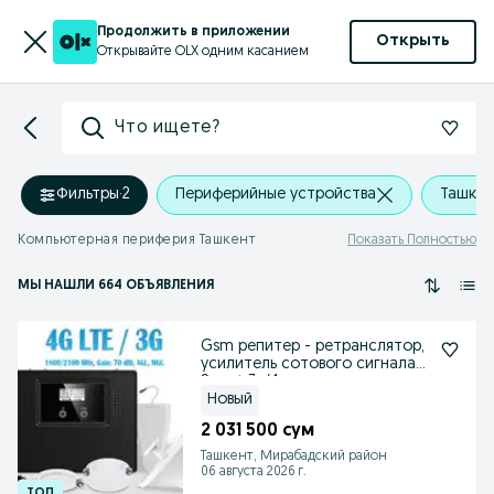
Продолжить в приложении
Открыть
Открывайте OLX одним касанием
Что ищете?
Фильтры
·
2
Периферийные устройства
Ташкен
Компьютерная периферия Ташкент
Показать Полностью
МЫ НАШЛИ 664 ОБЪЯВЛЕНИЯ
Gsm репитер - ретранслятор,
усилитель сотового сигнала
Smart 3г/4г.
Новый
2 031 500 сум
Ташкент, Мирабадский район
06 августа 2026 г.