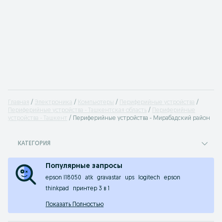
Главная
Электроника
Компьютеры
Периферийные устройства
Периферийные устройства - Ташкентская область
Периферийные
устройства - Ташкент
Периферийные устройства - Мирабадский район
КАТЕГОРИЯ
Популярные запросы
epson l18050
atk
gravastar
ups
logitech
epson
thinkpad
принтер 3 в 1
Показать Полностью