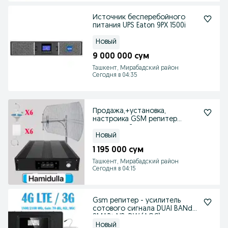
Источник бесперебойного
питания UPS Eaton 9PX 1500i
Новый
9 000 000 сум
Ташкент, Мирабадский район
Сегодня в 04:35
Продажа,+установка,
настроика GSM репитер
усилителей
Новый
1 195 000 сум
Ташкент, Мирабадский район
Сегодня в 04:15
Gsm репитер - усилитель
сотового сигнала DUAl BANd
SMARt NB-DW (AGC)
Новый