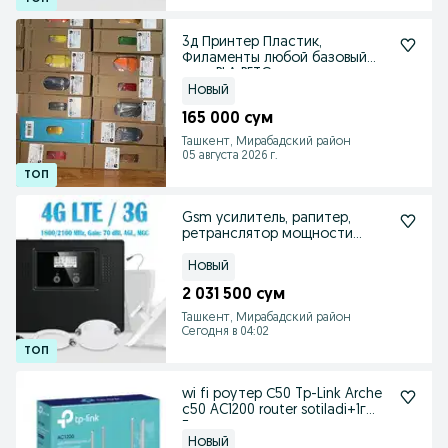
3д Принтер Пластик,
Филаменты любой базовый
цвет PLA PETG
Новый
165 000 сум
Ташкент, Мирабадский район
05 августа 2026 г.
Gsm усилитель, рапитер,
ретранслятор мощности
сотового сигнала
Новый
2 031 500 сум
Ташкент, Мирабадский район
Сегодня в 04:02
wi fi роутер С50 Tp-Link Arche
c50 AC1200 router sotiladi+1г
Гарантия
Новый