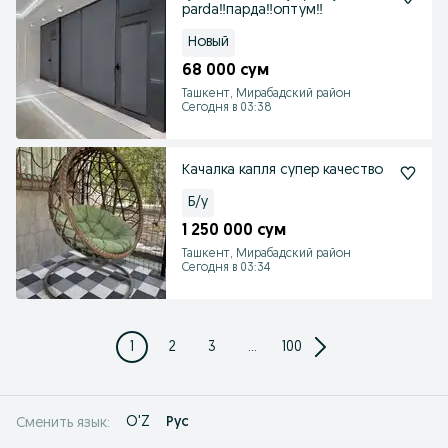
parda‼️парда‼️оптум‼️
Новый
68 000 сум
Ташкент, Мирабадский район
Сегодня в 03:38
Качалка капля супер качество
Б/у
1 250 000 сум
Ташкент, Мирабадский район
Сегодня в 03:34
1
2
3
...
100
O'Z
Рус
Сменить язык: