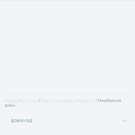
Главная
Дом и сад
Ташкентская область
Ташкент
Мирабадский
район
ДОМ И САД