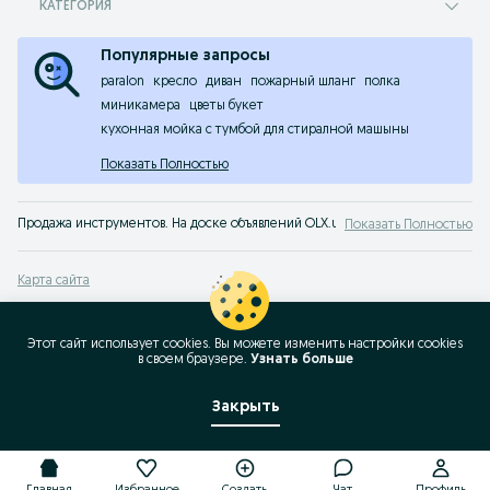
КАТЕГОРИЯ
Популярные запросы
paralon
кресло
диван
пожарный шланг
полка
миникамера
цветы букет
кухонная мойка с тумбой для стиралной машыны
Показать Полностью
Продажа инструментов. На доске объявлений OLX.uz Ташкент можно быстро
Показать Полностью
Карта сайта
Карта регионов
Карта бизнес-страницы
Этот сайт использует cookies. Вы можете изменить настройки cookies
в своeм браузере.
Узнать больше
Популярные запросы
Закрыть