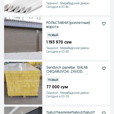
Ташкент, Мирабадский район
Сегодня в 03:46
РОЛЬСТАВНИ (роллетные)
ворота
Новый
1 193 970 сум
Ташкент, Мирабадский район
Сегодня в 03:40
Sendvich panellar. ISHLAB
CHIQARUVCHI. ZAVOD.
(Сэндвич/сенвич панель)
Новый
77 000 сум
Ташкент, Мирабадский район
Сегодня в 03:39
‼️jaluzi‼️жалюзи‼️jalyuzi‼️jaluzi‼️