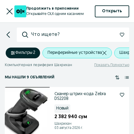
Продолжить в приложении
Открыть
Открывайте OLX одним касанием
Что ищете?
Фильтры
·
2
Периферийные устройства
Шахри
Компьютерная периферия Шахрихан
Показать Полностью
МЫ НАШЛИ 9 ОБЪЯВЛЕНИЙ
Сканер штрих-кода Zebra
DS2208
Новый
2 382 940 сум
Шахрихан
03 августа 2026 г.