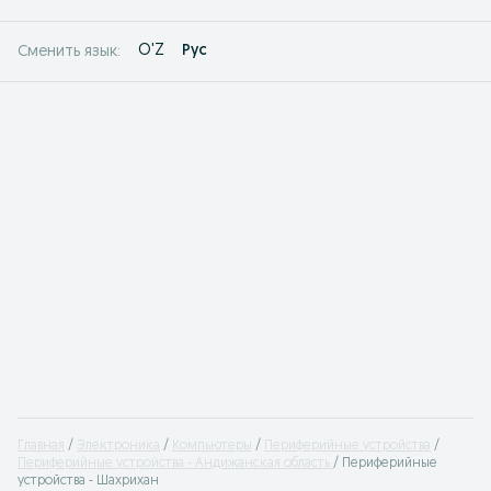
O'Z
Рус
Сменить язык:
Главная
Электроника
Компьютеры
Периферийные устройства
Периферийные устройства - Андижанская область
Периферийные
устройства - Шахрихан