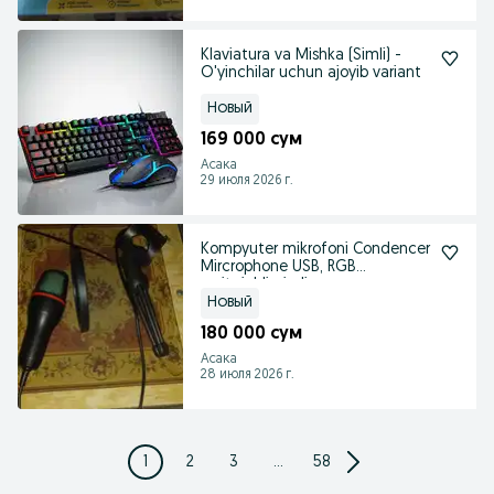
Klaviatura va Mishka (Simli) -
O'yinchilar uchun ajoyib variant
Новый
169 000 сум
Асака
29 июля 2026 г.
Kompyuter mikrofoni Condencer
Mircrophone USB, RGB
yoritgichli, simli
Новый
180 000 сум
Асака
28 июля 2026 г.
1
2
3
...
58