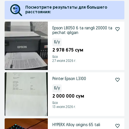
Посмотрите результаты для большего
расстояния:
Epson L8050 6 ta rangli 20000 ta
pechat qilgan
Б/у
2 978 675 сум
Боз
27 июля 2026 г.
Printer Epson L3100
Б/у
2 000 000 сум
Боз
13 июля 2026 г.
HYPERX Alloy origins 65 tali