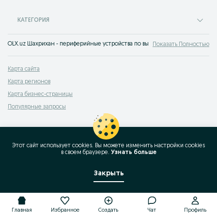
КАТЕГОРИЯ
OLX.uz Шахрихан - периферийные устройства по выгодным ценам. Выбира
Показать Полностью
Карта сайта
Карта регионов
Карта бизнес-страницы
Популярные запросы
Этот сайт использует cookies. Вы можете изменить настройки cookies
в своeм браузере.
Узнать больше
Закрыть
Главная
Избранное
Создать
Чат
Профиль