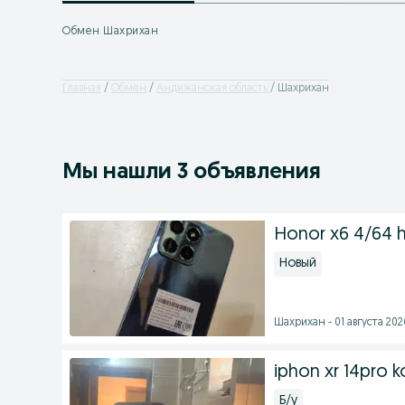
Обмен Шахрихан
Главная
Обмен
Андижанская область
Шахрихан
Мы нашли 3 объявления
Honor x6 4/64 ho
Новый
Шахрихан - 01 августа 2026
iphon xr 14pro k
Б/у