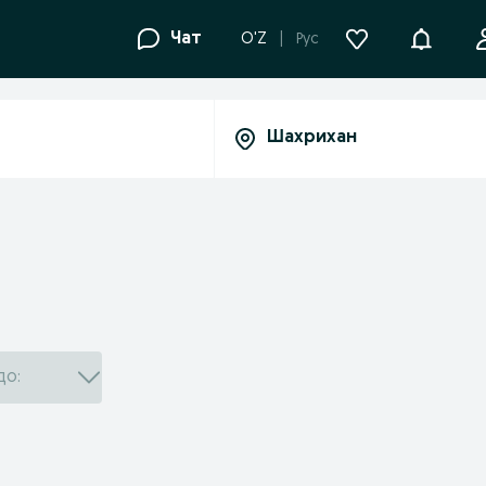
Уведомле
Чат
O'Z
Рус