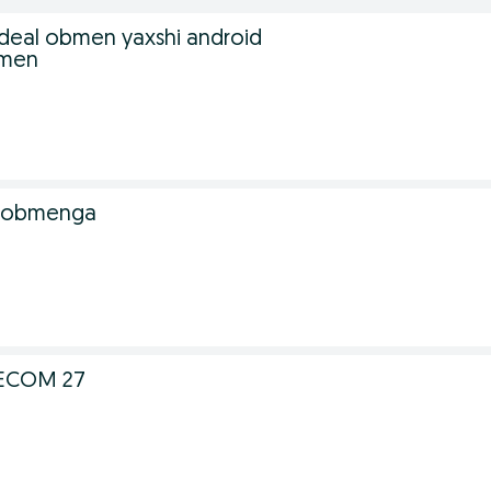
 ideal obmen yaxshi android
bmen
e obmenga
ECOM 27