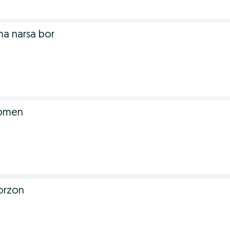
 narsa bor
obmen
orzon