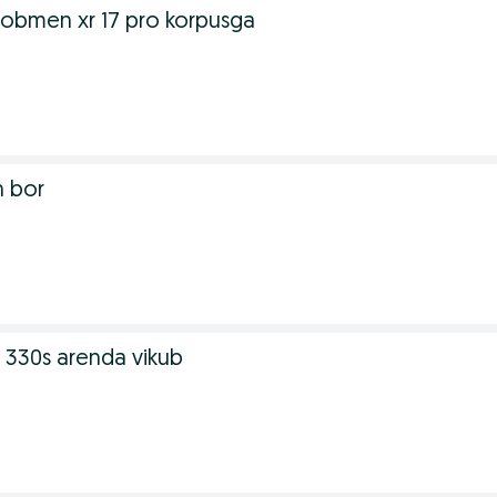
obmen xr 17 pro korpusga
 bor
 330s arenda vikub