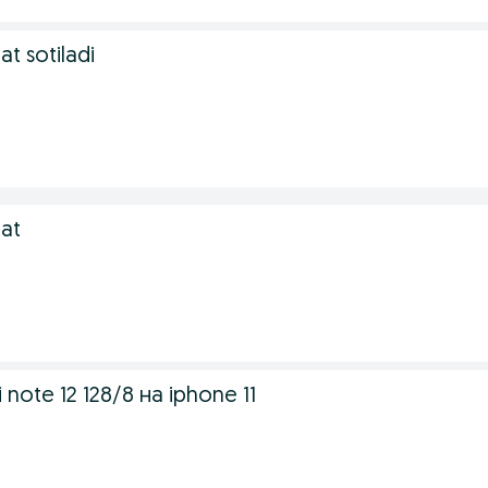
at sotiladi
gat
ote 12 128/8 на iphone 11