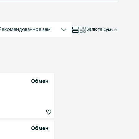
Рекомендованное вам
Валюта
:
сум
у.е.
Обмен
Обмен