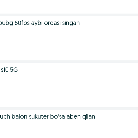
ubg 60fps aybi orqasi singan
s10 5G
ch balon sukuter boʻsa aben qilan