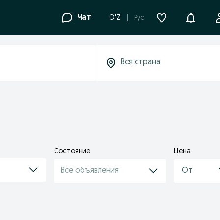
Уведомле
Чат
O'Z
Рус
Состояние
Цена
Все объявления