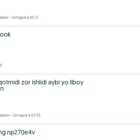
йон - Сегодня в 05:21
book
0
otmidi zor ishlidi aybi yo liboy
en
айон - Сегодня в 03:55
ng np270e4v