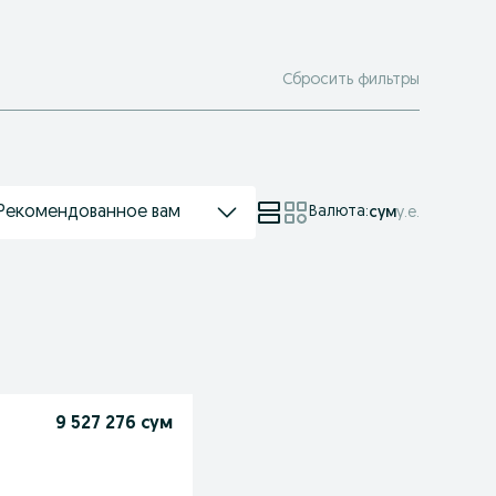
Сбросить фильтры
Рекомендованное вам
Валюта
:
сум
у.е.
9 527 276 сум