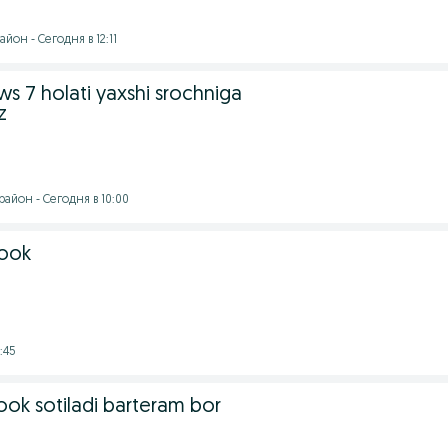
йон - Сегодня в 12:11
 7 holati yaxshi srochniga
z
айон - Сегодня в 10:00
ook
:45
k sotiladi barteram bor