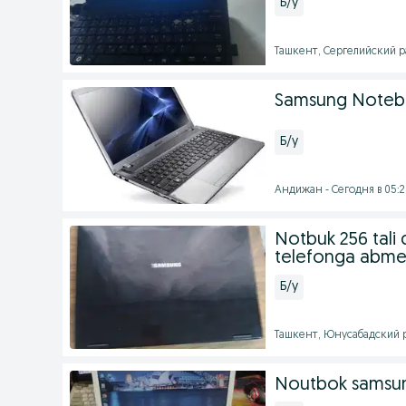
Б/у
Ташкент, Сергелийский ра
Samsung Note
Б/у
Андижан - Сегодня в 05:2
Notbuk 256 tali q
telefonga abm
Б/у
Ташкент, Юнусабадский р
Noutbok samsu