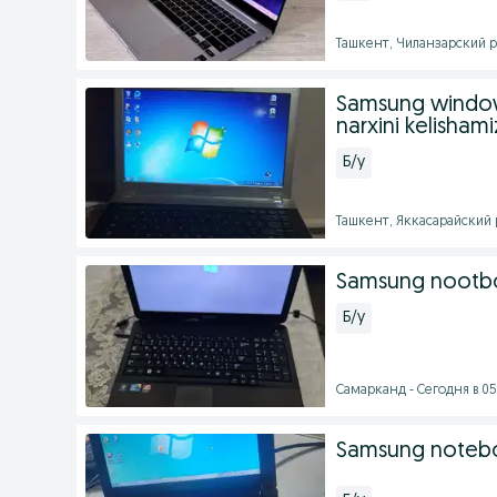
Ташкент, Чиланзарский ра
Samsung windows
narxini kelishami
Б/у
Ташкент, Яккасарайский р
Samsung nootb
Б/у
Самарканд - Сегодня в 05
Samsung noteboo