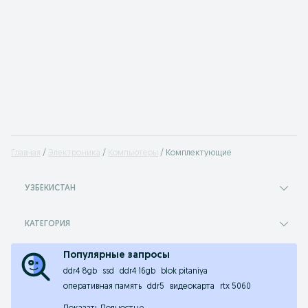
Главная
Электроника
Компьютеры
Комплектующие
УЗБЕКИСТАН
КАТЕГОРИЯ
Популярные запросы
ddr4 8gb
ssd
ddr4 16gb
blok pitaniya
оперативная память
ddr5
видеокарта
rtx 5060