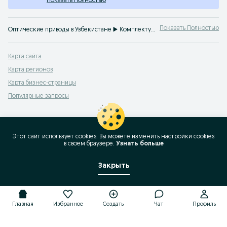
Показать Полностью
Показать Полностью
Оптические приводы в Узбекистане ▶️ Комплектующие для компьютерной техники различных брендов ✅ Новые и б/у по доступной цене ✌Покупайте выгодно на OLX.uz!
Карта сайта
Карта регионов
Карта бизнес-страницы
Популярные запросы
Этот сайт использует cookies. Вы можете изменить настройки cookies
в своeм браузере.
Узнать больше
Закрыть
Главная
Избранное
Создать
Чат
Профиль