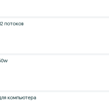
 12 потоков
50w
для компьютера