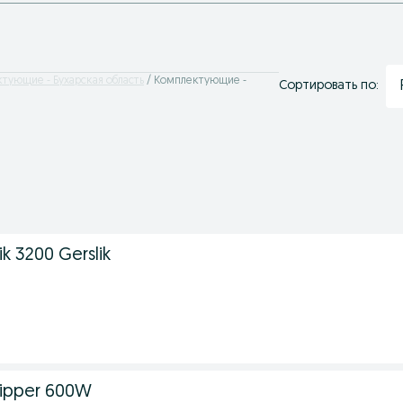
тующие - Бухарская область
Комплектующие -
Сортировать по:
ik 3200 Gerslik
ipper 600W