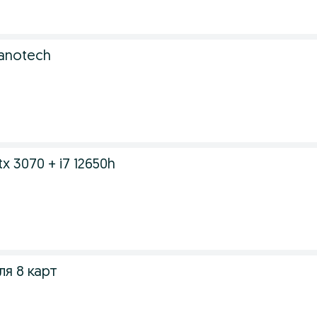
anotech
tx 3070 + i7 12650h
ля 8 карт