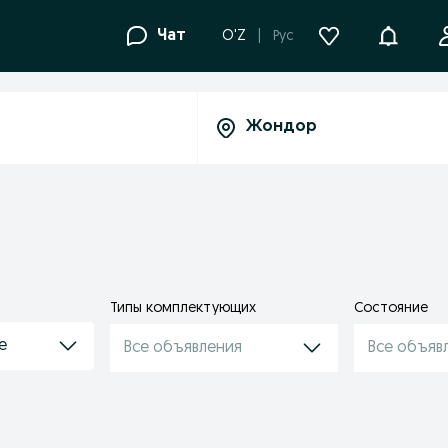
Уведомле
Чат
O'Z
Рус
Типы комплектующих
Состояние
е
Все объявления
Все объяв