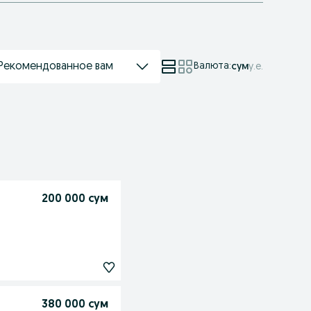
Рекомендованное вам
Валюта
:
сум
у.е.
200 000 сум
380 000 сум