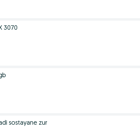
X 3070
gb
adi sostayane zur